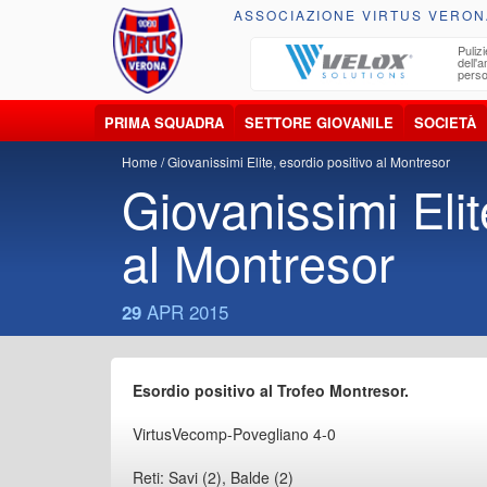
ASSOCIAZIONE VIRTUS VERON
ccolta, trasporto, smaltimento e recupero di
Pulizi
iuti e materiali riciclabili
dell'
perso
PRIMA SQUADRA
SETTORE GIOVANILE
SOCIETÀ
Home
Giovanissimi Elite, esordio positivo al Montresor
Giovanissimi Elit
al Montresor
APR 2015
29
Esordio positivo al Trofeo Montresor.
VirtusVecomp-Povegliano 4-0
Reti: Savi (2), Balde (2)