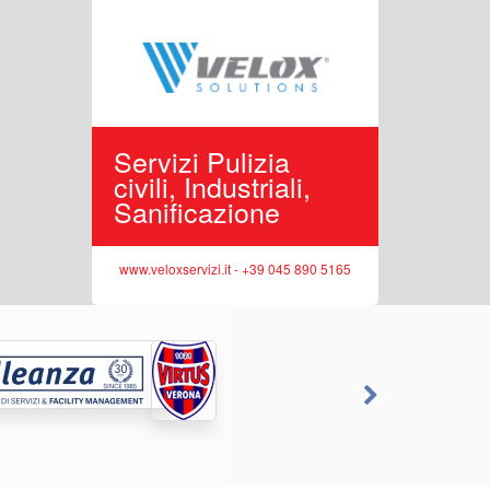
porto,
Servizi Pulizia
Edilizi
iciclo
civili, Industriali,
Reside
Sanificazione
Opere 
 045 513362
www.veloxservizi.it - +39 045 890 5165
www.sittasr