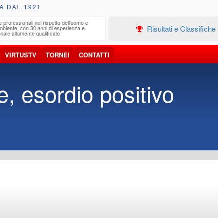
A DAL 1921
e professionali nel rispetto dell'uomo e
Edilizia
Risultati e Classifiche
ambiente, con 30 anni di esperienza e
Progetta
nale altamente qualificato
VIRTUSTV
TORNEI
CONTATTI
e, esordio positivo