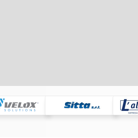
Raccolta, tras
smaltimento, r
rifiuti
https://www.eversrl.it - +39