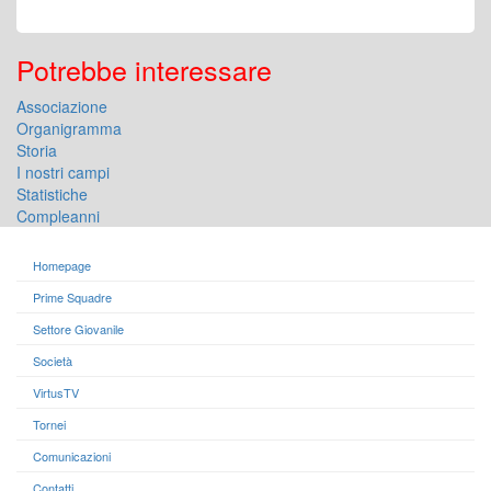
Potrebbe interessare
Associazione
Organigramma
Storia
I nostri campi
Statistiche
Compleanni
Homepage
Prime Squadre
Settore Giovanile
Società
VirtusTV
Tornei
Comunicazioni
Contatti