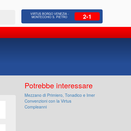
 Residenziale, Opere pubbliche,
Azienda Coop
VIRTUS BORGO VENEZIA -
2-1
zione Strade, Opere idrauliche, Bonifica
civili, facc
MONTECCHIO S. PIETRO
Potrebbe interessare
Mezzano di Primiero, Tonadico e Imer
Convenzioni con la Virtus
Compleanni