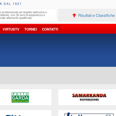
A DAL 1921
e professionali nel rispetto dell'uomo e
Edilizia
Risultati e Classifiche
ambiente, con 30 anni di esperienza e
Progetta
nale altamente qualificato
VIRTUSTV
TORNEI
CONTATTI