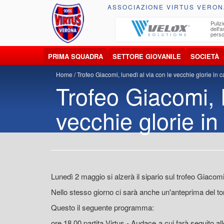
ASSOCIAZIONE VIRTUS VERON
ccolta, trasporto, smaltimento e recupero di
Pulizi
iuti e materiali riciclabili
dell'
perso
PRIMA SQUADRA
SETTORE GIOVANILE
SOCIETÀ
Home
Trofeo Giacomi, lunedì al via con le vecchie glorie in 
Trofeo Giacomi, l
vecchie glorie i
Lunedì 2 maggio si alzerà il sipario sul trofeo Giacomi,
Nello stesso giorno ci sarà anche un'anteprima del t
Questo il seguente programma:
ore 18.00 partita Virtus - Audace a cui farà seguito al