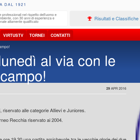
A DAL 1921
e professionali nel rispetto dell'uomo e
Edilizia
Risultati e Classifiche
ambiente, con 30 anni di esperienza e
Progetta
nale altamente qualificato
VIRTUSTV
TORNEI
CONTATTI
campo!
unedì al via con le
n campo!
APR 2016
29
 riservato alle categorie Allievi e Juniores.
orneo Recchia riservato ai 2004.
le ore 19.30 una partita amichevole tra le vecchie glorie dei due