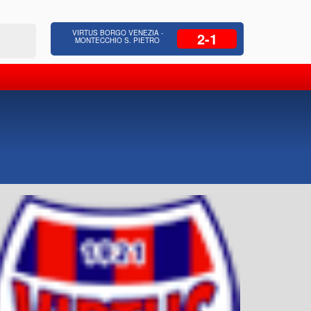
 Residenziale, Opere pubbliche,
Azienda Coop
VIRTUS BORGO VENEZIA -
2-1
zione Strade, Opere idrauliche, Bonifica
civili, facc
MONTECCHIO S. PIETRO