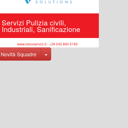
Servizi Pulizia civili,
Edilizi
Industriali, Sanificazione
pubbli
www.veloxservizi.it - +39 045 890 5165
ww
Toggle Dropdown
Novità Squadre