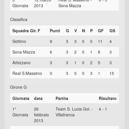
Giornata
2013
Sona Mazza
Classifica
Squadra Gir. F
Punti
G
V
N
P
GF
GS
Settimo
9
3
3
0
0
11
4
Sona Mazza
6
3
2
0
1
8
3
Arbizzano
3
3
1
0
2
5
3
Real S.Massimo
0
3
0
0
3
1
15
Girone G
Giornata
data
Partita
Risultato
1°
26
Team S. Lucia Gol. -
4 - 1
Giornata
febbraio
Villafranca
2013