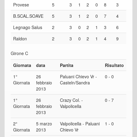
Provese
5
3
1
2
0
8
3
B.SCAL.SOAVE
5
3
1
2
0
7
4
Legnago Salus
2
3
0
2
1
3
6
Raldon
2
3
0
2
1
4
9
Girone C
Giornata
data
Partita
Risultato
1°
26
Paluani Chievo Vr -
0 - 0
Giornata
febbraio
Casteln/Sandra
2013
1°
26
Crazy Col. -
0 - 7
Giornata
febbraio
Valpolicella
2013
2°
5 marzo
Valpolicella - Paluani
1 - 0
Giornata
2013
Chievo Vr