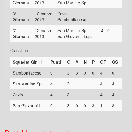
Giornata
2013
San Martino Sp.
3°
12 marzo
Zevio -
Giornata
2013
Sambonifacese
3°
12 marzo
San Martino Sp. -
4 - 0
Giornata
2013
San Giovanni Lup.
Classifica
Squadra Gir. H
Punti
G
V
N
P
GF
GS
Sambonifacese
9
3
3
0
0
4
0
San Martino Sp
4
3
1
1
1
4
4
Zevio
4
3
1
1
1
4
4
San Giovanni L.
0
3
0
0
3
1
8