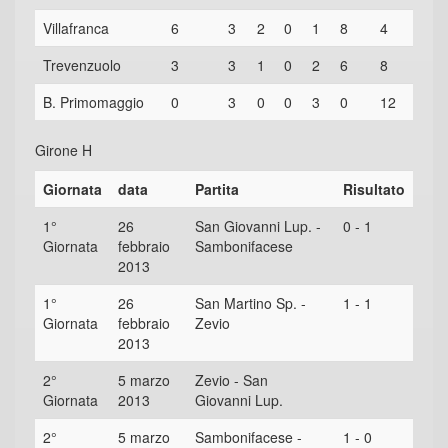
Villafranca
6
3
2
0
1
8
4
Trevenzuolo
3
3
1
0
2
6
8
B. Primomaggio
0
3
0
0
3
0
12
Girone H
Giornata
data
Partita
Risultato
1°
26
San Giovanni Lup. -
0 - 1
Giornata
febbraio
Sambonifacese
2013
1°
26
San Martino Sp. -
1 - 1
Giornata
febbraio
Zevio
2013
2°
5 marzo
Zevio - San
Giornata
2013
Giovanni Lup.
2°
5 marzo
Sambonifacese -
1 - 0