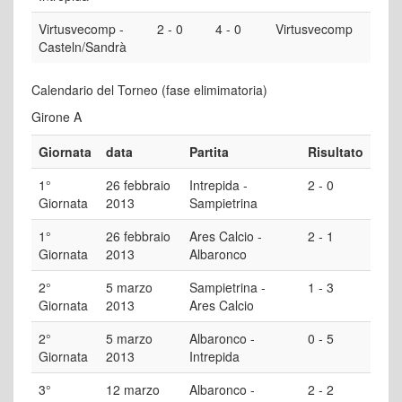
Virtusvecomp -
2 - 0
4 - 0
Virtusvecomp
Casteln/Sandrà
Calendario del Torneo (fase elimimatoria)
Girone A
Giornata
data
Partita
Risultato
1°
26 febbraio
Intrepida -
2 - 0
Giornata
2013
Sampietrina
1°
26 febbraio
Ares Calcio -
2 - 1
Giornata
2013
Albaronco
2°
5 marzo
Sampietrina -
1 - 3
Giornata
2013
Ares Calcio
2°
5 marzo
Albaronco -
0 - 5
Giornata
2013
Intrepida
3°
12 marzo
Albaronco -
2 - 2