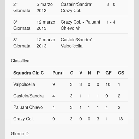
2°
5 marzo
Casteln/Sandra' -
8 - 0
Giornata
2013
Crazy Col.
3°
12 marzo
Crazy Col. - Paluani
1 - 4
Giornata
2013
Chievo Vr
3°
12 marzo
Casteln/Sandra' -
Giornata
2013
Valpolicella
Classifica
Squadra Gir. C
Punti
G
V
N
P
GF
GS
Valpolicella
9
3
3
0
0
10
1
Casteln/Sandra
4
3
1
1
1
9
2
Paluani Chievo
4
3
1
1
1
4
2
Crazy Col.
0
3
0
0
3
1
18
Girone D