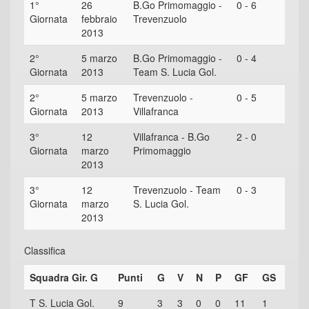
1°
26
B.Go Primomaggio -
0 - 6
Giornata
febbraio
Trevenzuolo
2013
2°
5 marzo
B.Go Primomaggio -
0 - 4
Giornata
2013
Team S. Lucia Gol.
2°
5 marzo
Trevenzuolo -
0 - 5
Giornata
2013
Villafranca
3°
12
Villafranca - B.Go
2 - 0
Giornata
marzo
Primomaggio
2013
3°
12
Trevenzuolo - Team
0 - 3
Giornata
marzo
S. Lucia Gol.
2013
Classifica
Squadra Gir. G
Punti
G
V
N
P
GF
GS
T S. Lucia Gol.
9
3
3
0
0
11
1