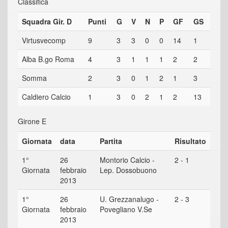
Classifica
Squadra Gir. D
Punti
G
V
N
P
GF
GS
Virtusvecomp
9
3
3
0
0
14
1
Alba B.go Roma
4
3
1
1
1
2
2
Somma
2
3
0
1
2
1
3
Caldiero Calcio
1
3
0
2
1
2
13
Girone E
Giornata
data
Partita
Risultato
1°
26
Montorio Calcio -
2 - 1
Giornata
febbraio
Lep. Dossobuono
2013
1°
26
U. Grezzanalugo -
2 - 3
Giornata
febbraio
Povegliano V.Se
2013