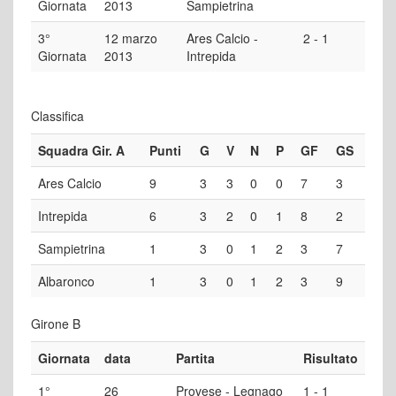
Giornata
2013
Sampietrina
3°
12 marzo
Ares Calcio -
2 - 1
Giornata
2013
Intrepida
Classifica
Squadra Gir. A
Punti
G
V
N
P
GF
GS
Ares Calcio
9
3
3
0
0
7
3
Intrepida
6
3
2
0
1
8
2
Sampietrina
1
3
0
1
2
3
7
Albaronco
1
3
0
1
2
3
9
Girone B
Giornata
data
Partita
Risultato
1°
26
Provese - Legnago
1 - 1