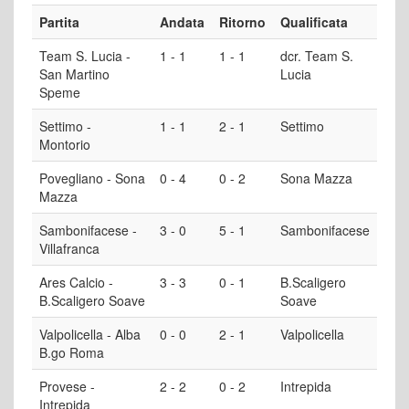
Partita
Andata
Ritorno
Qualificata
Team S. Lucia -
1 - 1
1 - 1
dcr. Team S.
San Martino
Lucia
Speme
Settimo -
1 - 1
2 - 1
Settimo
Montorio
Povegliano - Sona
0 - 4
0 - 2
Sona Mazza
Mazza
Sambonifacese -
3 - 0
5 - 1
Sambonifacese
Villafranca
Ares Calcio -
3 - 3
0 - 1
B.Scaligero
B.Scaligero Soave
Soave
Valpolicella - Alba
0 - 0
2 - 1
Valpolicella
B.go Roma
Provese -
2 - 2
0 - 2
Intrepida
Intrepida