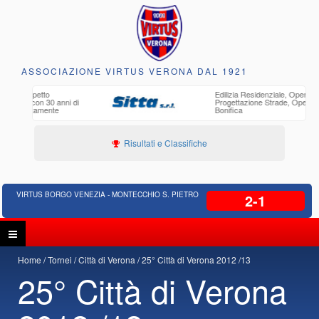
ASSOCIAZIONE VIRTUS VERONA DAL 1921
o
Edilizia Residenziale, Opere pubbliche,
30 anni di
Progettazione Strade, Opere idrauliche,
ente
Bonifica
Risultati e Classifiche
VIRTUS BORGO VENEZIA - MONTECCHIO S. PIETRO
2-1
Home
Tornei
Città di Verona
25° Città di Verona 2012 /13
25° Città di Verona