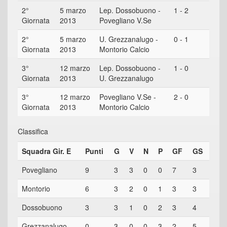
2°
5 marzo
Lep. Dossobuono -
1 - 2
Giornata
2013
Povegliano V.Se
2°
5 marzo
U. Grezzanalugo -
0 - 1
Giornata
2013
Montorio Calcio
3°
12 marzo
Lep. Dossobuono -
1 - 0
Giornata
2013
U. Grezzanalugo
3°
12 marzo
Povegliano V.Se -
2 - 0
Giornata
2013
Montorio Calcio
Classifica
Squadra Gir. E
Punti
G
V
N
P
GF
GS
Povegliano
9
3
3
0
0
7
3
Montorio
6
3
2
0
1
3
3
Dossobuono
3
3
1
0
2
3
4
Grezzanalugo
0
3
0
0
3
2
5