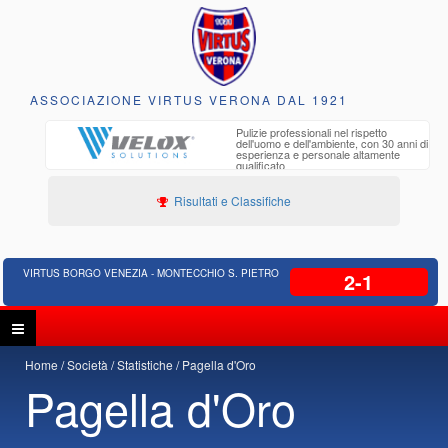
ASSOCIAZIONE VIRTUS VERONA DAL 1921
to e
Pulizie professionali nel rispetto
iclabili
dell'uomo e dell'ambiente, con 30 anni di
esperienza e personale altamente
qualificato
Risultati e Classifiche
VIRTUS BORGO VENEZIA - MONTECCHIO S. PIETRO
2-1
Home
Società
Statistiche
Pagella d'Oro
Pagella d'Oro