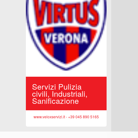
Edilizi
Reside
Opere 
www.sittasr
porto,
Servizi Pulizia
iciclo
civili, Industriali,
Sanificazione
 045 513362
www.veloxservizi.it - +39 045 890 5165