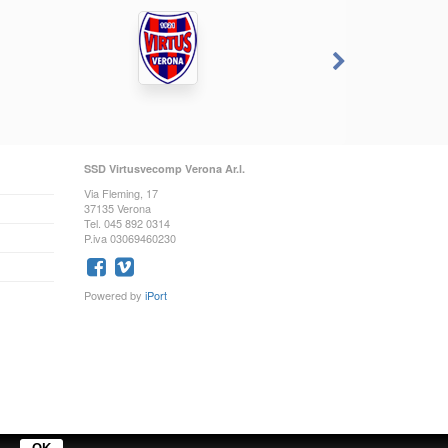
SSD Virtusvecomp Verona Ar.l.
Via Fleming, 17
37135 Verona
Tel. 045 892 0314
P.iva 03069460230
Powered by
iPort