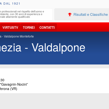
A DAL 1921
e professionali nel rispetto dell'uomo e
Edilizia
Risultati e Classifiche
ambiente, con 30 anni di esperienza e
Progetta
nale altamente qualificato
VIRTUSTV
TORNEI
CONTATTI
a - Valdalpone Monteforte
ezia - Valdalpone
:30
Gavagnin-Nocini”
Verona (VR)