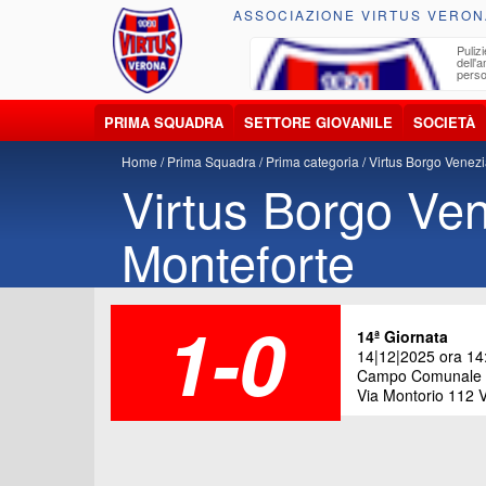
ASSOCIAZIONE VIRTUS VERON
ccolta, trasporto, smaltimento e recupero di
Pulizi
iuti e materiali riciclabili
dell'
perso
PRIMA SQUADRA
SETTORE GIOVANILE
SOCIETÀ
Home
Prima Squadra
Prima categoria
Virtus Borgo Venezi
Virtus Borgo Ven
Monteforte
1-0
14ª Giornata
14|12|2025 ora 14
Campo Comunale "
Via Montorio 112 