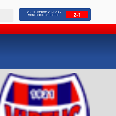
 Residenziale, Opere pubbliche,
Azienda Coop
VIRTUS BORGO VENEZIA -
2-1
zione Strade, Opere idrauliche, Bonifica
civili, facc
MONTECCHIO S. PIETRO