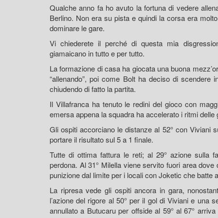
Qualche anno fa ho avuto la fortuna di vedere allenar
Berlino. Non era su pista e quindi la corsa era molto
dominare le gare.
Vi chiederete il perché di questa mia disgression
giamaicano in tutto e per tutto.
La formazione di casa ha giocata una buona mezz’ora
“allenando”, poi come Bolt ha deciso di scendere in 
chiudendo di fatto la partita.
Il Villafranca ha tenuto le redini del gioco con magg
emersa appena la squadra ha accelerato i ritmi delle 
Gli ospiti accorciano le distanze al 52° con Viviani 
portare il risultato sul 5 a 1 finale.
Tutte di ottima fattura le reti; al 29° azione sul
perdona. Al 31° Milella viene servito fuori area dove d
punizione dal limite per i locali con Joketic che batte
La ripresa vede gli ospiti ancora in gara, nonosta
l’azione del rigore al 50° per il gol di Viviani e una s
annullato a Butucaru per offside al 59° al 67° arriva