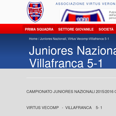
ASSOCIAZIONE VIRTUS VERON
ccolta, trasporto, smaltimento e recupero di
Pulizi
iuti e materiali riciclabili
dell'
perso
PRIMA SQUADRA
SETTORE GIOVANILE
SOCIETÀ
Home
Juniores Nazionali, Virtus Vecomp-Villafranca 5-1
Juniores Naziona
Villafranca 5-1
CAMPIONATO JUNIORES NAZIONALI 2015/2016
VIRTUS VECOMP - VILLAFRANCA 5- 1