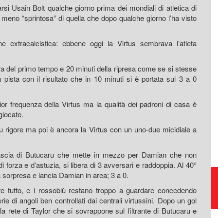
si Usain Bolt qualche giorno prima dei mondiali di atletica di
 meno “sprintosa” di quella che dopo qualche giorno l’ha visto
Raccolta, trasporto,
e extracalcistica: ebbene oggi la Virtus sembrava l’atleta
smaltimento, riciclo rifiuti
 del primo tempo e 20 minuti della ripresa come se si stesse
https://www.eversrl.it - +39 045 513362
pista con il risultato che in 10 minuti si è portata sul 3 a 0
ior frequenza della Virtus ma la qualità dei padroni di casa è
giocate.
su rigore ma poi è ancora la Virtus con un uno-due micidiale a
la fascia di Butucaru che mette in mezzo per Damian che non
i forza e d’astuzia, si libera di 3 avversari e raddoppia. Al 40°
 a sorpresa e lancia Damian in area; 3 a 0.
nte tutto, e i rossoblù restano troppo a guardare concedendo
erie di angoli ben controllati dai centrali virtussini. Dopo un gol
 la rete di Taylor che si sovrappone sul filtrante di Butucaru e