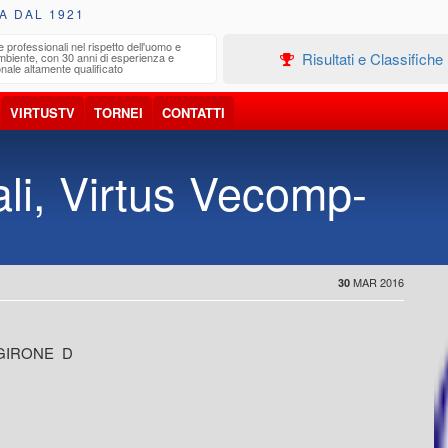
A DAL 1921
e professionali nel rispetto dell'uomo e
Edilizia
Risultati e Classifiche
ambiente, con 30 anni di esperienza e
Progetta
nale altamente qualificato
VIRTUSTV
TORNEI
CONTATTI
li, Virtus Vecomp-
MAR 2016
30
 GIRONE D