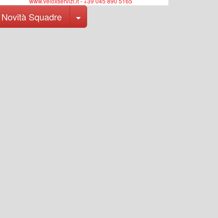
www.veloxservizi.it - +39 045 890 5165
Toggle Dropdown
Novità Squadre