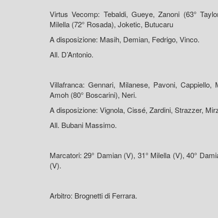
Virtus Vecomp: Tebaldi, Gueye, Zanoni (63° Taylor
Milella (72° Rosada), Joketic, Butucaru
A disposizione: Masih, Demian, Fedrigo, Vinco.
All. D’Antonio.
Villafranca: Gennari, Milanese, Pavoni, Cappiello, 
Amoh (80° Boscarini), Neri.
A disposizione: Vignola, Cissé, Zardini, Strazzer, Mi
All. Bubani Massimo.
Marcatori: 29° Damian (V), 31° Milella (V), 40° Damian
(V).
Arbitro: Brognetti di Ferrara.