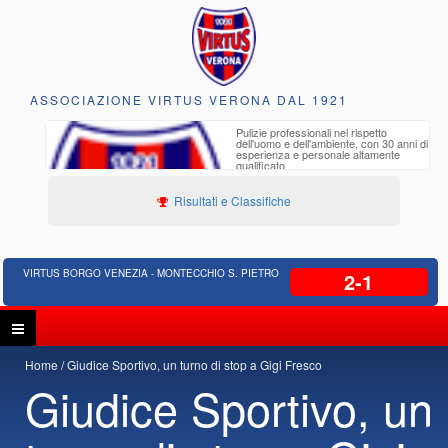
ASSOCIAZIONE VIRTUS VERONA DAL 1921
to e
Pulizie professionali nel rispetto
iclabili
dell'uomo e dell'ambiente, con 30 anni di
esperienza e personale altamente
qualificato
Risultati e Classifiche
VIRTUS BORGO VENEZIA - MONTECCHIO S. PIETRO
2-1
Home
Giudice Sportivo, un turno di stop a Gigi Fresco
Giudice Sportivo, un