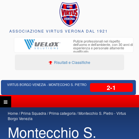
ASSOCIAZIONE VIRTUS VERONA DAL 1921
to e
Pulizie professionali nel rispetto
iclabili
dell'uomo e dell'ambiente, con 30 anni di
esperienza e personale altamente
qualificato
Risultati e Classifiche
VIRTUS BORGO VENEZIA - MONTECCHIO S. PIETRO
2-1
Home
Prima Squadra
Prima categoria
Montecchio S. Pietro - Virtus
Borgo Venezia
Montecchio S.