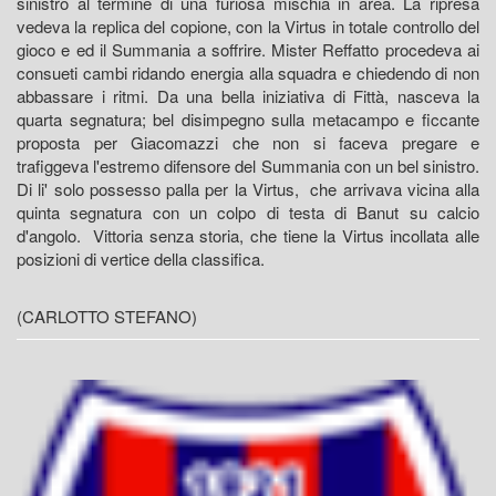
sinistro al termine di una furiosa mischia in area. La ripresa
vedeva la replica del copione, con la Virtus in totale controllo del
gioco e ed il Summania a soffrire. Mister Reffatto procedeva ai
consueti cambi ridando energia alla squadra e chiedendo di non
abbassare i ritmi. Da una bella iniziativa di Fittà, nasceva la
quarta segnatura; bel disimpegno sulla metacampo e ficcante
proposta per Giacomazzi che non si faceva pregare e
trafiggeva l'estremo difensore del Summania con un bel sinistro.
Di li' solo possesso palla per la Virtus, che arrivava vicina alla
quinta segnatura con un colpo di testa di Banut su calcio
d'angolo. Vittoria senza storia, che tiene la Virtus incollata alle
posizioni di vertice della classifica.
(CARLOTTO STEFANO)