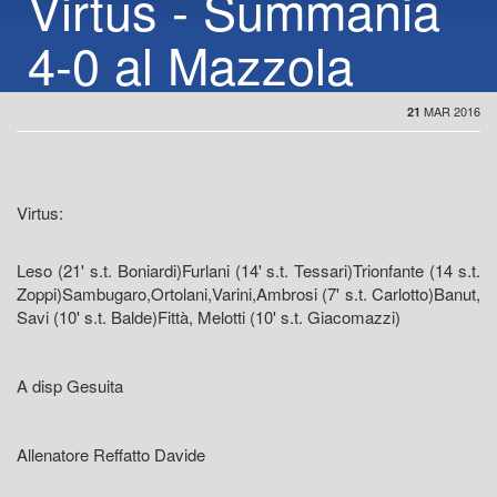
Virtus - Summania
4-0 al Mazzola
MAR 2016
21
Virtus:
Leso (21' s.t. Boniardi)Furlani (14' s.t. Tessari)Trionfante (14 s.t.
Zoppi)Sambugaro,Ortolani,Varini,Ambrosi (7' s.t. Carlotto)Banut,
Savi (10' s.t. Balde)Fittà, Melotti (10' s.t. Giacomazzi)
A disp Gesuita
Allenatore Reffatto Davide