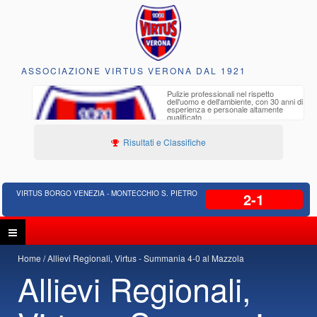
ASSOCIAZIONE VIRTUS VERONA DAL 1921
to e
Pulizie professionali nel rispetto
iclabili
dell'uomo e dell'ambiente, con 30 anni di
esperienza e personale altamente
qualificato
Risultati e Classifiche
VIRTUS BORGO VENEZIA - MONTECCHIO S. PIETRO
2-1
Home
Allievi Regionali, Virtus - Summania 4-0 al Mazzola
Allievi Regionali,