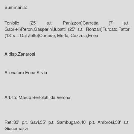
Summania:
Toniollo (25' s.t. Panizzon)Carretta (7' s.t.
Gabrieli)Peron,Gasparini,Iubatti (25' s.t. Ronzan)Turcato,Fattor
(13' s.t. Dal Zotto)Cortese, Merlo,.Cazzola,Enea
A disp.Zanarotti
Allenatore Enea Silvio
Arbitro:Marco Bertolotti da Verona
Reti:33' p.t. Savi,35' p.t. Sambugaro,40' p.t. Ambrosi,38' s.t.
Giacomazzi