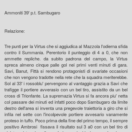
Ammoniti 39' p.t. Sambugaro
Relazione:
Tre punti per la Virtus che si aggiudica al Mazzola l'odierna sfida
contro il Summania. Perentorio il punteggio di 4 a 0, che non
ammette repliche. da subito padrona del campo, la Virtus
spreca almeno cinque palle gol nei primi venti minuti di gara.
Savi, Banut, Fittà si rendono protagonisti di svariate occasioni
che non vengono tradotte nella rete che la squadra meriterebbe.
Sol al 33' i rossoblu' pervengono al vantaggio grazia a Savi che
trafigge il portiere avverasio con un bel tiro, assistito da un bel
cross di Trionfante. La supremazia Virtus si fa ancora piu' netta
col passare dei minuti ed infatti poco dopo Sambugaro da limite
destro dell'area si inventa una pregevole traiettoria a giro che si
infila nel sette con l'incolpevole portiere avvesario vanamente
proteso in tuffo. Poco prima della fine del primo tempo, il sempre
positivo Ambrosi fissava il risultato sul 3 a0 con un bel tiro di