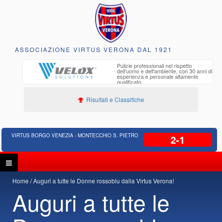
ASSOCIAZIONE VIRTUS VERONA DAL 1921
to e
Pulizie professionali nel rispetto
iclabili
dell'uomo e dell'ambiente, con 30 anni di
esperienza e personale altamente
qualificato
Risultati e Classifiche
VIRTUS BORGO VENEZIA - MONTECCHIO S. PIETRO
2-1
Home
Auguri a tutte le Donne rossoblu dalla Virtus Verona!
Auguri a tutte le