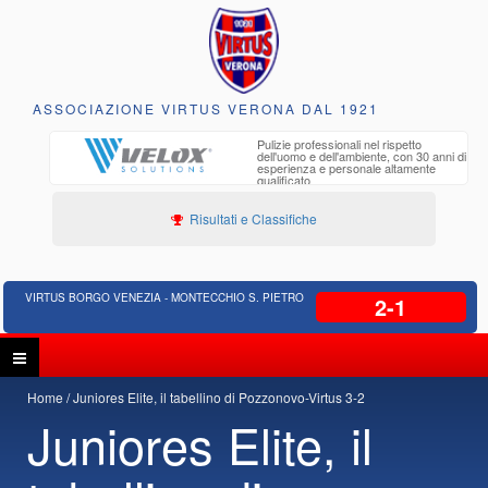
ASSOCIAZIONE VIRTUS VERONA DAL 1921
to e
Pulizie professionali nel rispetto
iclabili
dell'uomo e dell'ambiente, con 30 anni di
esperienza e personale altamente
qualificato
Risultati e Classifiche
VIRTUS BORGO VENEZIA - MONTECCHIO S. PIETRO
2-1
Home
Juniores Elite, il tabellino di Pozzonovo-Virtus 3-2
Juniores Elite, il