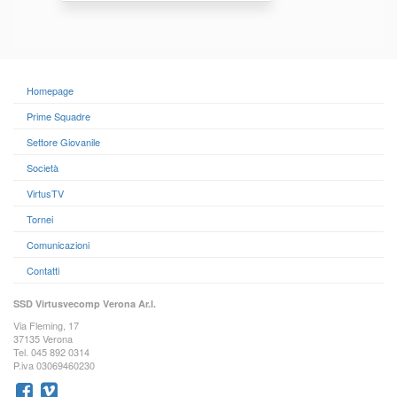
Homepage
Prime Squadre
Settore Giovanile
Società
VirtusTV
Tornei
Comunicazioni
Contatti
SSD Virtusvecomp Verona Ar.l.
Via Fleming, 17
37135 Verona
Tel. 045 892 0314
P.iva 03069460230