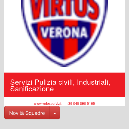
Servizi Pulizia civili, Industriali,
Sanificazione
www.veloxservizi.it - +39 045 890 5165
Toggle Dropdown
Novità Squadre