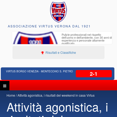
ASSOCIAZIONE VIRTUS VERONA DAL 1921
to e
Pulizie professionali nel rispetto
iclabili
dell'uomo e dell'ambiente, con 30 anni di
esperienza e personale altamente
qualificato
Risultati e Classifiche
VIRTUS BORGO VENEZIA - MONTECCHIO S. PIETRO
2-1
Home
Attività agonistica, i risultati del weekend in casa Virtus
Attività agonistica, i