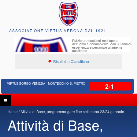
ASSOCIAZIONE VIRTUS VERONA DAL 1921
to e
Pulizie professionali nel rispetto
iclabili
dell'uomo e dell'ambiente, con 30 anni di
esperienza e personale altamente
qualificato
Risultati e Classifiche
VIRTUS BORGO VENEZIA - MONTECCHIO S. PIETRO
2-1
Home
Attività di Base, programma-gare fine settimana 23/24 gennaio
Attività di Base,