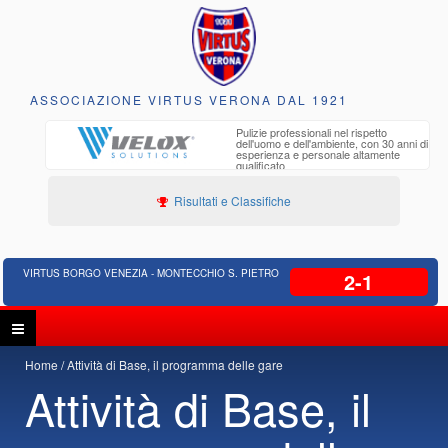
ASSOCIAZIONE VIRTUS VERONA DAL 1921
to e
Pulizie professionali nel rispetto
iclabili
dell'uomo e dell'ambiente, con 30 anni di
esperienza e personale altamente
qualificato
Risultati e Classifiche
VIRTUS BORGO VENEZIA - MONTECCHIO S. PIETRO
2-1
Home
Attività di Base, il programma delle gare
Attività di Base, il