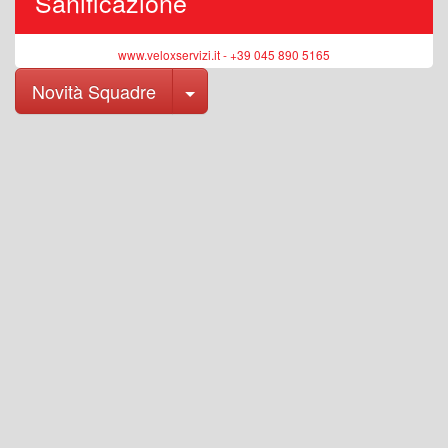
Sanificazione
www.veloxservizi.it - +39 045 890 5165
Toggle Dropdown
Novità Squadre