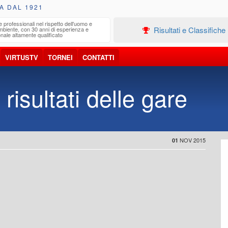
A DAL 1921
e professionali nel rispetto dell'uomo e
Edilizia
Risultati e Classifiche
ambiente, con 30 anni di esperienza e
Progetta
nale altamente qualificato
VIRTUSTV
TORNEI
CONTATTI
 risultati delle gare
NOV 2015
01