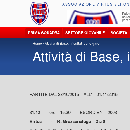
ASSOCIAZIONE VIRTUS VERON
ccolta, trasporto, smaltimento e recupero di
Pulizi
iuti e materiali riciclabili
dell'
perso
PRIMA SQUADRA
SETTORE GIOVANILE
SOCIETÀ
Home
Attività di Base, i risultati delle gare
Attività di Base, i
PARTITE DAL 28/10/2015 ALL' 01/11/2015
31/10 ore 15:30 ESORDIENTI 2003
Virtus - R. Grezzanalugo 3 a 0