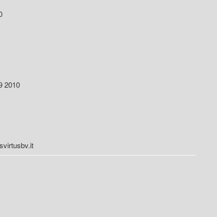
010
 2010
irtusbv.it