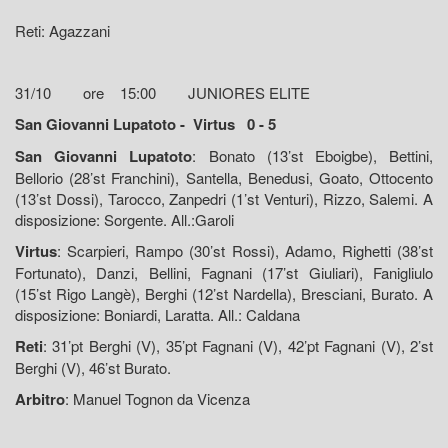
Reti: Agazzani
31/10 ore 15:00 JUNIORES ELITE
San Giovanni Lupatoto - Virtus 0 - 5
San Giovanni Lupatoto
: Bonato (13’st Eboigbe), Bettini,
Bellorio (28’st Franchini), Santella, Benedusi, Goato, Ottocento
(13’st Dossi), Tarocco, Zanpedri (1’st Venturi), Rizzo, Salemi. A
disposizione: Sorgente. All.:Garoli
Virtus
: Scarpieri, Rampo (30’st Rossi), Adamo, Righetti (38’st
Fortunato), Danzi, Bellini, Fagnani (17’st Giuliari), Fanigliulo
(15’st Rigo Langè), Berghi (12’st Nardella), Bresciani, Burato. A
disposizione: Boniardi, Laratta. All.: Caldana
Reti
: 31’pt Berghi (V), 35’pt Fagnani (V), 42’pt Fagnani (V), 2’st
Berghi (V), 46’st Burato.
Arbitro
: Manuel Tognon da Vicenza