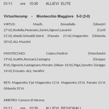
01/11 ore 10:30 ALLIEVI ELITE
VirtusVecomp - Montecchio Maggiore 5-0 (2-0)
VIRTUS: Masih, Donatiello (Silvestri
27'st),Rodella,Pesenato,Zanini,Signori,Lavarini (Curti
21'st),Abedi,Grimaldi,Sterzi (Panato 21'st),Magarotto (Girlanda
30'st).ALL Muzzini
MONTECCHIO: Colaro,Festirol (Marchesini
19'st),Scattin,Ronzani,Castagna (Groppo
8'st),Signorin,Castagnaro,Morato (Alban 16'st),Piga,Zanotto (Greggo
14'st),Fossato. ALL: Serafini
RETI: Magarotto 3'pt Magarotto 11'st Magarotto 25'st Panato 31'st
Girlanda 35'st
ARBITRO: Canovo di Verona
01/11 ore 10:30 ALLIEVI REGIONALI