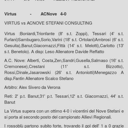
Virtus - ACNove 4-0
VIRTUS vs ACNOVE STEFANI CONSULTING
Virtus :Boniardi,Trionfante (8' s.t. Zoppi), Tessari (4' s.t.
Furlani)Sambugaro,Sorio,Varini (18' s.t. Ortolani)Ambrosi (6' s.t.
Gesuita),Banut,Giacomazzi,Fittà (14' s.t. Melotti),Carlotto (13'
s.t. Benetolo). A disp: Leso Allenatore Davide Reffatto
A.C. Nove: Alberti, Costa,Zen,Sandri,Gusella,Salmaso (16' s.t.
Cremonese),Crestani (11' s.t. Bizzotto),
Rossi,Dinale,Jasarowski (26' s.t. Antoniotti)Menegazzo A
disp.Fantin Allenatore Scalco Stefano
Arbitro: Alex Sivero da Verona
Reti: 2' p.t. Banut,31' p.t. Tessari,12' s.t. Giacomazzi, 44' s.t.
Banut
La Virtus supera con un ottimo 4-0 i vicentini del Nove Stefani e
si porta al secondo posto del campionato Allievi Regionali.
I rossoblù partono subito forte, trovando il gol dell' 1 a 0 grazie