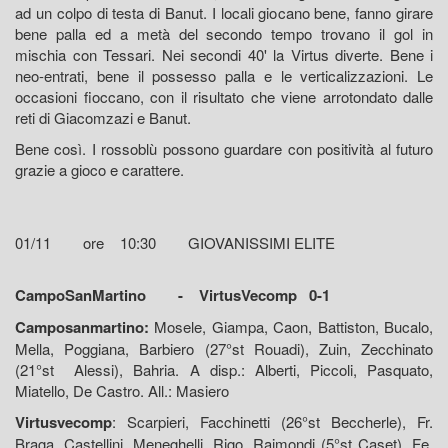
ad un colpo di testa di Banut. I locali giocano bene, fanno girare
bene palla ed a metà del secondo tempo trovano il gol in
mischia con Tessari. Nei secondi 40' la Virtus diverte. Bene i
neo-entrati, bene il possesso palla e le verticalizzazioni. Le
occasioni fioccano, con il risultato che viene arrotondato dalle
reti di Giacomzazi e Banut.
Bene così. I rossoblù possono guardare con positività al futuro
grazie a gioco e carattere.
01/11 ore 10:30 GIOVANISSIMI ELITE
CampoSanMartino - VirtusVecomp 0-1
Camposanmartino:
Mosele, Giampa, Caon, Battiston, Bucalo,
Mella, Poggiana, Barbiero (27°st Rouadi), Zuin, Zecchinato
(21°st Alessi), Bahria. A disp.: Alberti, Piccoli, Pasquato,
Miatello, De Castro. All.: Masiero
Virtusvecomp
: Scarpieri, Facchinetti (26°st Beccherle), Fr.
Braga, Castellini, Meneghelli, Rigo, Raimondi (5°st Caset), Fe.