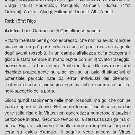
Braga (18°st Posenato), Pasquali, Zambelli, Iddrisu (1°st
Ortolani). A disp.: Albrigi, Faltracco, Lincetti. All.: Zanotti.
Reti
: 15°st Rigo
Arbitro
: Loris Campesan di Castelfranco Veneto
Vittoria meritata per il gioco espresso, che non ha avuto margine
più ampio un po’ per sfortuna e un po’ per le polveri bagnate
degli avanti rossoblù. In un campo all’altezza della categoria il
gioco è stato sempre in mano ospite con un ritrovato fraseggio,
buone trame e buon ritmo. Anche in fase difensiva non si è
rischiato praticamente nulla se non su un paio di situazioni di
potenziale pericolo nate da errori individuali dei difensori;
l’esterno difensore virtussino non ha subito nemmeno un tiro
nello specchio della porta.
Gioco quindi stabilmente nelle mani rossoblù ma gol che non ne
vuole sapere di venire. Nel primo tempo i locali salvano due
volte sulla riga e la Virtus non concretizza numerose situazioni
pericolose in area. Secondo tempo sulla stessa falsa riga ma ci
pensa Rigo a sbloccare il risultato con un imperioso colpo di
testa su calcio d’angolo. Il seguito vede ancora la Virtus