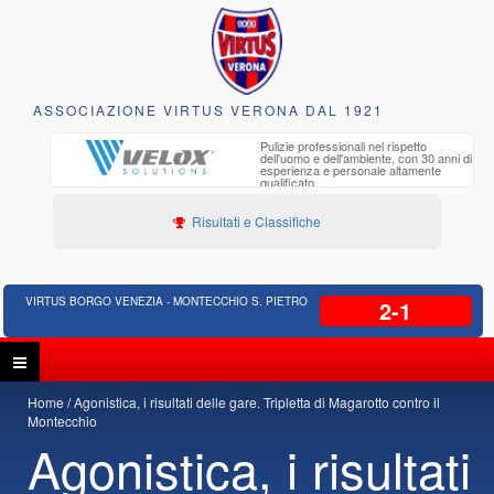
ASSOCIAZIONE VIRTUS VERONA DAL 1921
to e
Pulizie professionali nel rispetto
iclabili
dell'uomo e dell'ambiente, con 30 anni di
esperienza e personale altamente
qualificato
Risultati e Classifiche
VIRTUS BORGO VENEZIA - MONTECCHIO S. PIETRO
2-1
Home
Agonistica, i risultati delle gare. Tripletta di Magarotto contro il
Montecchio
Agonistica, i risultati