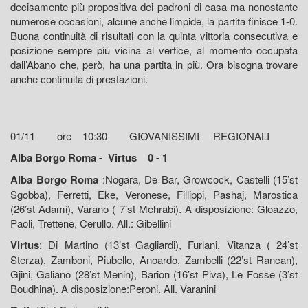
decisamente più propositiva dei padroni di casa ma nonostante
numerose occasioni, alcune anche limpide, la partita finisce 1-0.
Buona continuità di risultati con la quinta vittoria consecutiva e
posizione sempre più vicina al vertice, al momento occupata
dall’Abano che, però, ha una partita in più. Ora bisogna trovare
anche continuità di prestazioni.
01/11 ore 10:30 GIOVANISSIMI REGIONALI
Alba Borgo Roma - Virtus 0 - 1
Alba Borgo Roma
:Nogara, De Bar, Growcock, Castelli (15’st
Sgobba), Ferretti, Eke, Veronese, Fillippi, Pashaj, Marostica
(26’st Adami), Varano ( 7’st Mehrabi). A disposizione: Gloazzo,
Paoli, Trettene, Cerullo. All.: Gibellini
Virtus
: Di Martino (13’st Gagliardi), Furlani, Vitanza ( 24’st
Sterza), Zamboni, Piubello, Anoardo, Zambelli (22’st Rancan),
Gjini, Galiano (28’st Menin), Barion (16’st Piva), Le Fosse (3’st
Boudhina). A disposizione:Peroni. All. Varanini