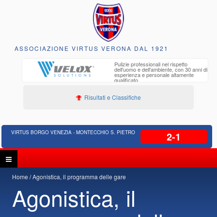
ASSOCIAZIONE VIRTUS VERONA DAL 1921
to e
Pulizie professionali nel rispetto
iclabili
dell'uomo e dell'ambiente, con 30 anni di
esperienza e personale altamente
qualificato
Risultati e Classifiche
VIRTUS BORGO VENEZIA - MONTECCHIO S. PIETRO
2-1
Home
Agonistica, il programma delle gare
Agonistica, il