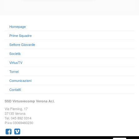
Homepage
Prime Squadre
Settore Giovanile
Società
VirtusTV
Tornei
Comunicazioni
Contatti
SSD Virtusvecomp Verona Ar.l.
Via Fleming, 17
37135 Verona
Tel. 045 892 0314
P.iva 03069460230