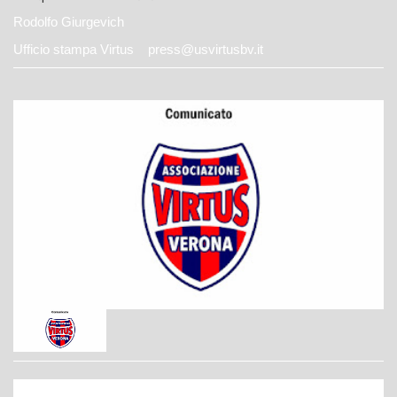
Rodolfo Giurgevich
Ufficio stampa Virtus press@usvirtusbv.it