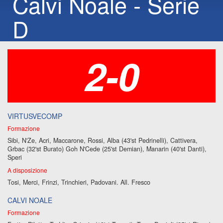
Calvi Noale - Serie
D
2-0
VIRTUSVECOMP
Formazione
Sibi, N'Ze, Acri, Maccarone, Rossi, Alba (43'st Pedrinelli), Cattivera,
Grbac (32'st Burato) Goh N'Cede (25'st Demian), Manarin (40'st Danti),
Speri
A disposizione
Tosi, Merci, Frinzi, Trinchieri, Padovani. All. Fresco
CALVI NOALE
Formazione