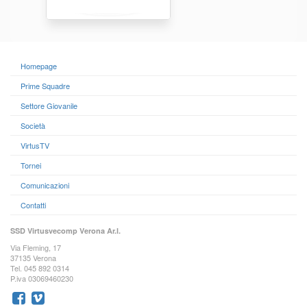
Homepage
Prime Squadre
Settore Giovanile
Società
VirtusTV
Tornei
Comunicazioni
Contatti
SSD Virtusvecomp Verona Ar.l.
Via Fleming, 17
37135 Verona
Tel. 045 892 0314
P.iva 03069460230