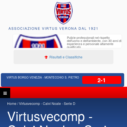
ASSOCIAZIONE VIRTUS VERONA DAL 1921
to e
Pulizie professionali nel rispetto
iclabili
dell'uomo e dell'ambiente, con 30 anni di
esperienza e personale altamente
qualificato
Risultati e Classifiche
VIRTUS BORGO VENEZIA - MONTECCHIO S. PIETRO
2-1
Home
Virtusvecomp - Calvi Noale - Serie D
Virtusvecomp -