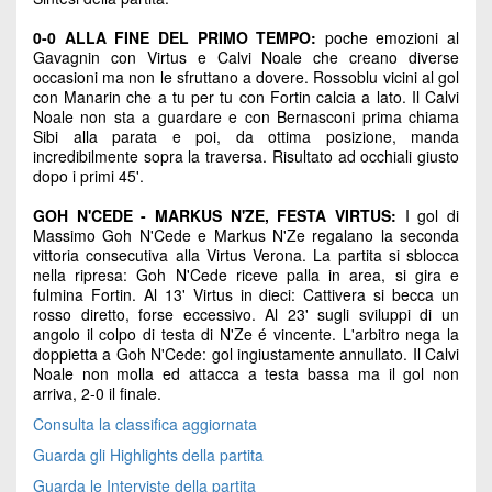
0-0 ALLA FINE DEL PRIMO TEMPO:
poche emozioni al
Gavagnin con Virtus e Calvi Noale che creano diverse
occasioni ma non le sfruttano a dovere. Rossoblu vicini al gol
con Manarin che a tu per tu con Fortin calcia a lato. Il Calvi
Noale non sta a guardare e con Bernasconi prima chiama
Sibi alla parata e poi, da ottima posizione, manda
incredibilmente sopra la traversa. Risultato ad occhiali giusto
dopo i primi 45'.
GOH N'CEDE - MARKUS N'ZE, FESTA VIRTUS:
I gol di
Massimo Goh N'Cede e Markus N'Ze regalano la seconda
vittoria consecutiva alla Virtus Verona. La partita si sblocca
nella ripresa: Goh N'Cede riceve palla in area, si gira e
fulmina Fortin. Al 13' Virtus in dieci: Cattivera si becca un
rosso diretto, forse eccessivo. Al 23' sugli sviluppi di un
angolo il colpo di testa di N'Ze é vincente. L'arbitro nega la
doppietta a Goh N'Cede: gol ingiustamente annullato. Il Calvi
Noale non molla ed attacca a testa bassa ma il gol non
arriva, 2-0 il finale.
Consulta la classifica aggiornata
Guarda gli Highlights della partita
Guarda le Interviste della partita