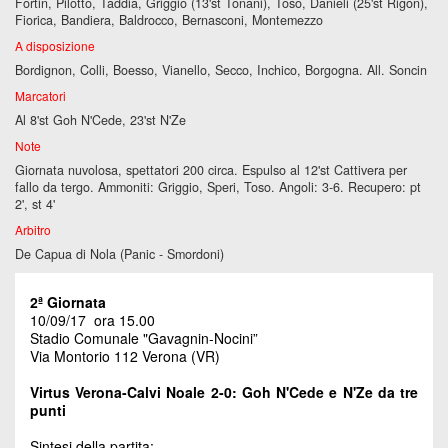
Fortin, Pilotto, Taddia, Griggio (13'st Tonani), Toso, Danieli (25'st Rigon),
Fiorica, Bandiera, Baldrocco, Bernasconi, Montemezzo
A disposizione
Bordignon, Colli, Boesso, Vianello, Secco, Inchico, Borgogna. All. Soncin
Marcatori
Al 8'st Goh N'Cede, 23'st N'Ze
Note
Giornata nuvolosa, spettatori 200 circa. Espulso al 12'st Cattivera per
fallo da tergo. Ammoniti: Griggio, Speri, Toso. Angoli: 3-6. Recupero: pt
2', st 4'
Arbitro
De Capua di Nola (Panic - Smordoni)
2ª Giornata
10/09/17 ora 15.00
Stadio Comunale "Gavagnin-Nocini”
Via Montorio 112 Verona (VR)
Virtus Verona-Calvi Noale 2-0: Goh N'Cede e N'Ze da tre
punti
Sintesi della partita: