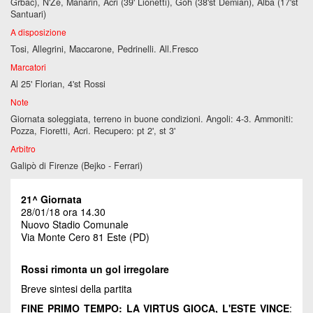
Grbac), N'Ze, Manarin, Acri (39' Lionetti), Goh (38'st Demian), Alba (17'st
Santuari)
A disposizione
Tosi, Allegrini, Maccarone, Pedrinelli. All.Fresco
Marcatori
Al 25' Florian, 4'st Rossi
Note
Giornata soleggiata, terreno in buone condizioni. Angoli: 4-3. Ammoniti:
Pozza, Fioretti, Acri. Recupero: pt 2', st 3'
Arbitro
Galipò di Firenze (Bejko - Ferrari)
21^ Giornata
28/01/18 ora 14.30
Nuovo Stadio Comunale
Via Monte Cero 81 Este (PD)
Rossi rimonta un gol irregolare
Breve sintesi della partita
FINE PRIMO TEMPO: LA VIRTUS GIOCA, L'ESTE VINCE
: