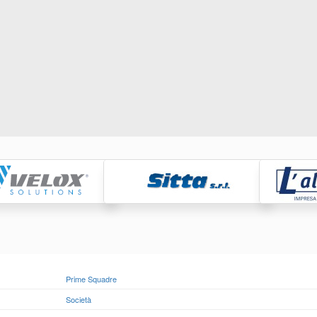
Raccolta, tras
smaltimento, r
rifiuti
https://www.eversrl.it - +39
Prime Squadre
Società