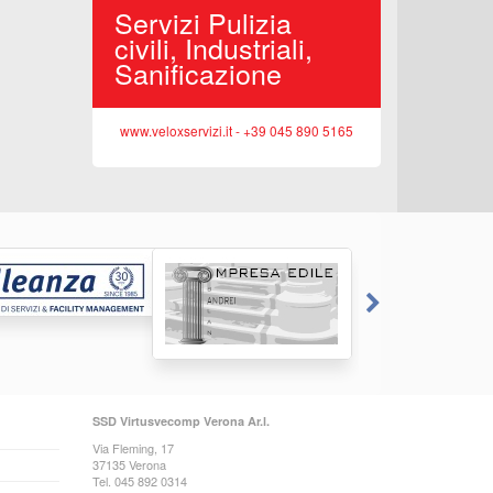
porto,
Servizi Pulizia
Edilizi
iciclo
civili, Industriali,
Reside
Sanificazione
Opere 
 045 513362
www.veloxservizi.it - +39 045 890 5165
www.sittasr
SSD Virtusvecomp Verona Ar.l.
Via Fleming, 17
37135 Verona
Tel. 045 892 0314