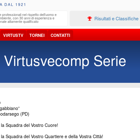
A DAL 1921
e professionali nel rispetto dell'uomo e
Edilizia
Risultati e Classifiche
ambiente, con 30 anni di esperienza e
Progetta
nale altamente qualificato
VIRTUSTV
TORNEI
CONTATTI
 Virtusvecomp Serie
0
gabbiano”
odarsego (PD)
 la Squadra del Vostro Cuore!
la Squadra del Vostro Quartiere e della Vostra Città!