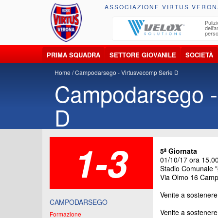
ASSOCIAZIONE VIRTUS VERON
ccolta, trasporto, smaltimento e recupero di
Pulizi
iuti e materiali riciclabili
dell'
perso
PRIMA SQUADRA
SETTORE GIOVANILE
SOCIETÀ
Home
Campodarsego - Virtusvecomp Serie D
Campodarsego -
D
1-3
5ª Giornata
01/10/17 ora 15.0
Stadio Comunale "
Via Olmo 16 Camp
Venite a sostenere
CAMPODARSEGO
Venite a sostenere 
Formazione