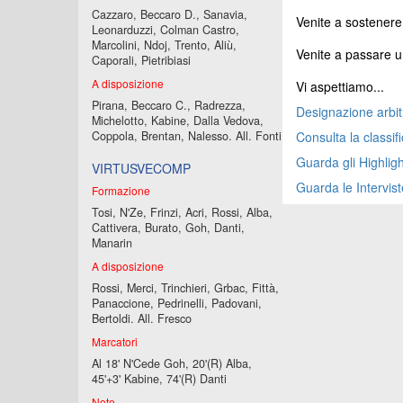
Cazzaro, Beccaro D., Sanavia,
Venite a sostenere 
Leonarduzzi, Colman Castro,
Marcolini, Ndoj, Trento, Aliù,
Venite a passare u
Caporali, Pietribiasi
A disposizione
Vi aspettiamo...
Pirana, Beccaro C., Radrezza,
Designazione arbit
Michelotto, Kabine, Dalla Vedova,
Coppola, Brentan, Nalesso. All. Fonti
Consulta la classif
Guarda gli Highligh
VIRTUSVECOMP
Guarda le Intervist
Formazione
Tosi, N'Ze, Frinzi, Acri, Rossi, Alba,
Cattivera, Burato, Goh, Danti,
Manarin
A disposizione
Rossi, Merci, Trinchieri, Grbac, Fittà,
Panaccione, Pedrinelli, Padovani,
Bertoldi. All. Fresco
Marcatori
Al 18' N'Cede Goh, 20'(R) Alba,
45'+3' Kabine, 74'(R) Danti
Note