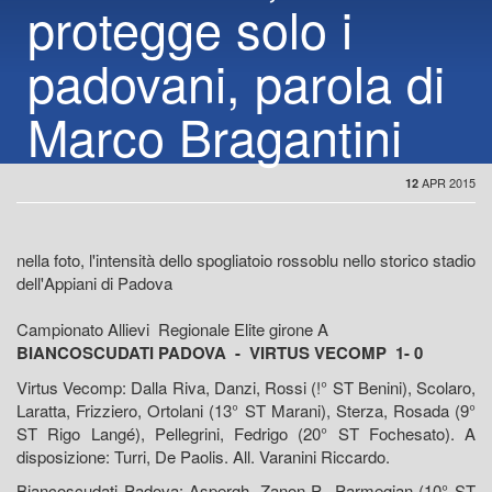
protegge solo i
padovani, parola di
Marco Bragantini
APR 2015
12
nella foto, l'intensità dello spogliatoio rossoblu nello storico stadio
dell'Appiani di Padova
Campionato Allievi Regionale Elite girone A
BIANCOSCUDATI PADOVA - VIRTUS VECOMP 1- 0
Virtus Vecomp: Dalla Riva, Danzi, Rossi (!° ST Benini), Scolaro,
Laratta, Frizziero, Ortolani (13° ST Marani), Sterza, Rosada (9°
ST Rigo Langé), Pellegrini, Fedrigo (20° ST Fochesato). A
disposizione: Turri, De Paolis. All. Varanini Riccardo.
Biancoscudati Padova: Aspergh, Zanon P., Parmegian (10° ST