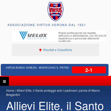
ASSOCIAZIONE VIRTUS VERONA DAL 1921
to e
Pulizie professionali nel rispetto
iclabili
dell'uomo e dell'ambiente, con 30 anni di
esperienza e personale altamente
qualificato
Risultati e Classifiche
VIRTUS BORGO VENEZIA - MONTECCHIO S. PIETRO
2-1
Home
Allievi Elite, il Santo protegge solo i padovani, parola di Marco
Bragantini
Allievi Elite, il Santo