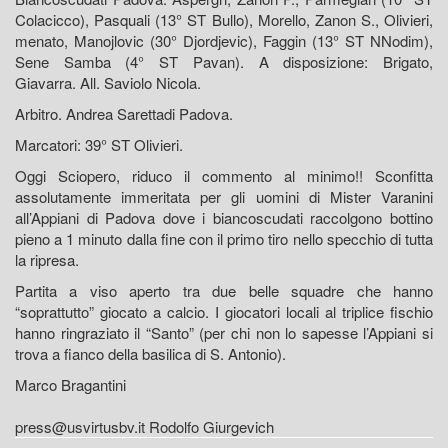
Colacicco), Pasquali (13° ST Bullo), Morello, Zanon S., Olivieri,
menato, Manojlovic (30° Djordjevic), Faggin (13° ST NNodim),
Sene Samba (4° ST Pavan). A disposizione: Brigato,
Giavarra. All. Saviolo Nicola.
Arbitro. Andrea Sarettadi Padova.
Marcatori: 39° ST Olivieri.
Oggi Sciopero, riduco il commento al minimo!! Sconfitta
assolutamente immeritata per gli uomini di Mister Varanini
all’Appiani di Padova dove i biancoscudati raccolgono bottino
pieno a 1 minuto dalla fine con il primo tiro nello specchio di tutta
la ripresa.
Partita a viso aperto tra due belle squadre che hanno
“soprattutto” giocato a calcio. I giocatori locali al triplice fischio
hanno ringraziato il “Santo” (per chi non lo sapesse l’Appiani si
trova a fianco della basilica di S. Antonio).
Marco Bragantini
press@usvirtusbv.it Rodolfo Giurgevich