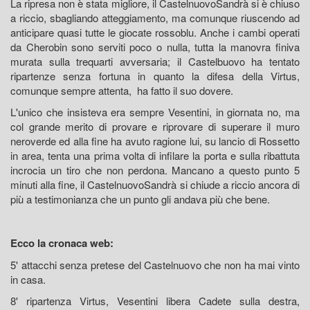
La ripresa non è stata migliore, il CastelnuovoSandrà si è chiuso
a riccio, sbagliando atteggiamento, ma comunque riuscendo ad
anticipare quasi tutte le giocate rossoblu. Anche i cambi operati
da Cherobin sono serviti poco o nulla, tutta la manovra finiva
murata sulla trequarti avversaria; il Castelbuovo ha tentato
ripartenze senza fortuna in quanto la difesa della Virtus,
comunque sempre attenta, ha fatto il suo dovere.
L'unico che insisteva era sempre Vesentini, in giornata no, ma
col grande merito di provare e riprovare di superare il muro
neroverde ed alla fine ha avuto ragione lui, su lancio di Rossetto
in area, tenta una prima volta di infilare la porta e sulla ribattuta
incrocia un tiro che non perdona. Mancano a questo punto 5
minuti alla fine, il CastelnuovoSandrà si chiude a riccio ancora di
più a testimonianza che un punto gli andava più che bene.
Ecco la cronaca web:
5' attacchi senza pretese del Castelnuovo che non ha mai vinto
in casa.
8' ripartenza Virtus, Vesentini libera Cadete sulla destra,