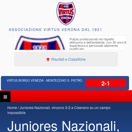
ASSOCIAZIONE VIRTUS VERONA DAL 1921
to e
Pulizie professionali nel rispetto
iclabili
dell'uomo e dell'ambiente, con 30 anni di
esperienza e personale altamente
qualificato
Risultati e Classifiche
VIRTUS BORGO VENEZIA - MONTECCHIO S. PIETRO
2-1
Home
Juniores Nazionali, vincono 3-2 a Ciserano su un campo
impossibile
Juniores Nazionali,