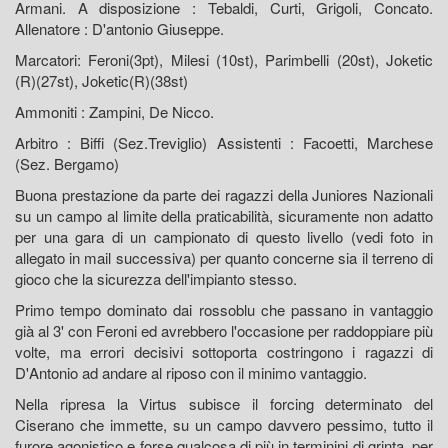
Armani. A disposizione : Tebaldi, Curti, Grigoli, Concato.
Allenatore : D'antonio Giuseppe.
Marcatori: Feroni(3pt), Milesi (10st), Parimbelli (20st), Joketic
(R)(27st), Joketic(R)(38st)
Ammoniti : Zampini, De Nicco.
Arbitro : Biffi (Sez.Treviglio) Assistenti : Facoetti, Marchese
(Sez. Bergamo)
Buona prestazione da parte dei ragazzi della Juniores Nazionali
su un campo al limite della praticabilità, sicuramente non adatto
per una gara di un campionato di questo livello (vedi foto in
allegato in mail successiva) per quanto concerne sia il terreno di
gioco che la sicurezza dell'impianto stesso.
Primo tempo dominato dai rossoblu che passano in vantaggio
già al 3' con Feroni ed avrebbero l'occasione per raddoppiare più
volte, ma errori decisivi sottoporta costringono i ragazzi di
D'Antonio ad andare al riposo con il minimo vantaggio.
Nella ripresa la Virtus subisce il forcing determinato del
Ciserano che immette, su un campo davvero pessimo, tutto il
furore agonistico e forse qualcosa di più in terminini di grinta, per