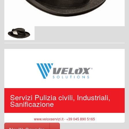
Servizi Pulizia civili, Industriali,
Sanificazione
www.veloxservizi.it - +39 045 890 5165
Toggle Dropdown