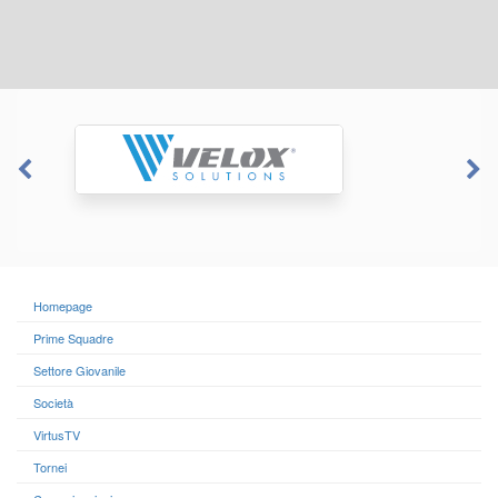
Homepage
Prime Squadre
Settore Giovanile
Società
VirtusTV
Tornei