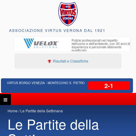
ASSOCIAZIONE VIRTUS VERONA DAL 1921
to e
Pulizie professionali nel rispetto
iclabili
dell'uomo e dell'ambiente, con 30 anni di
esperienza e personale altamente
qualificato
Risultati e Classifiche
VIRTUS BORGO VENEZIA - MONTECCHIO S. PIETRO
2-1
Home
Le Partite della Settimana
Le Partite della