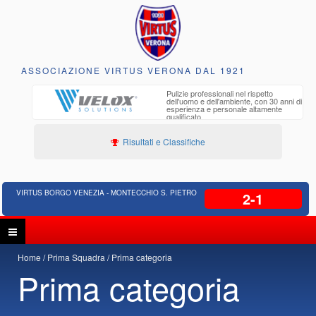
ASSOCIAZIONE VIRTUS VERONA DAL 1921
to e
Pulizie professionali nel rispetto
iclabili
dell'uomo e dell'ambiente, con 30 anni di
esperienza e personale altamente
qualificato
Risultati e Classifiche
VIRTUS BORGO VENEZIA - MONTECCHIO S. PIETRO
2-1
Home
Prima Squadra
Prima categoria
Prima categoria