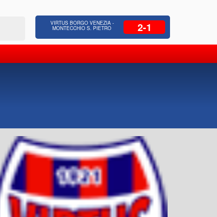
 Residenziale, Opere pubbliche,
Azienda Coop
VIRTUS BORGO VENEZIA -
2-1
zione Strade, Opere idrauliche, Bonifica
civili, facc
MONTECCHIO S. PIETRO