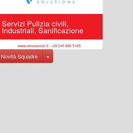
Servizi Pulizia civili,
Edilizi
Industriali, Sanificazione
pubbli
www.veloxservizi.it - +39 045 890 5165
ww
Toggle Dropdown
Novità Squadre