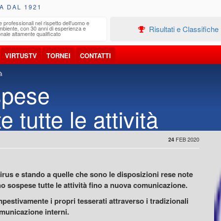
A DAL 1921
e professionali nel rispetto dell'uomo e
Edilizia
Risultati e Classifiche
ambiente, con 30 anni di esperienza e
Progetta
nale altamente qualificato
VIRTUSTV
TORNEI
CONTATTI
à
spese
tutte le attività
FEB 2020
24
virus e stando a quelle che sono le disposizioni rese note
o sospese tutte le attività fino a nuova comunicazione.
pestivamente i propri tesserati attraverso i tradizionali
omunicazione interni.