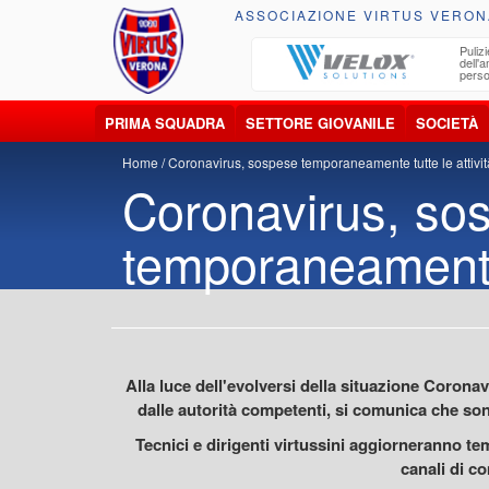
ASSOCIAZIONE VIRTUS VERON
ccolta, trasporto, smaltimento e recupero di
Pulizi
iuti e materiali riciclabili
dell'
perso
PRIMA SQUADRA
SETTORE GIOVANILE
SOCIETÀ
Home
Coronavirus, sospese temporaneamente tutte le attivit
Coronavirus, so
temporaneamente 
Alla luce dell'evolversi della situazione Corona
dalle autorità competenti, si comunica che son
Tecnici e dirigenti virtussini aggiorneranno tem
canali di c