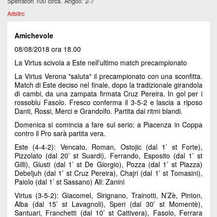
Spettatori 100 circa. Angoli: 2-7
Arbitro
Amichevole
08/08/2018 ora 18.00
La Virtus scivola a Este nell'ultimo match precampionato
La Virtus Verona "saluta" il precampionato con una sconfitta.
Match di Este deciso nel finale, dopo la tradizionale girandola
di cambi, da una zampata firmata Cruz Pereira. In gol per i
rossoblu Fasolo. Fresco conferma il 3-5-2 e lascia a riposo
Danti, Rossi, Merci e Grandolfo. Partita dai ritmi blandi.
Domenica si comincia a fare sul serio: a Piacenza in Coppa
contro il Pro sarà partita vera.
Este (4-4-2): Vencato, Roman, Ostojic (dal 1’ st Forte),
Pizzolato (dal 20’ st Suardi), Ferrando, Esposito (dal 1’ st
Gilli), Giusti (dal 1’ st De Giorgio), Pozza (dal 1’ st Piazza)
Debeljuh (dal 1’ st Cruz Pereira), Chajri (dal 1’ st Tomasini),
Paiolo (dal 1’ st Sassano) All: Zanini
Virtus (3-5-2): Giacomel, Sirignano, Trainotti, N’Zè, Pinton,
Alba (dal 15’ st Lavagnoli), Speri (dal 30’ st Momentè),
Santuari, Franchetti (dal 10’ st Cattivera), Fasolo, Ferrara