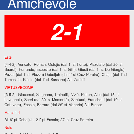
Amichevole
2-1
Este
(4-4-2): Vencato, Roman, Ostojic (dal 1’ st Forte), Pizzolato (dal 20’ st
Suardi), Ferrando, Esposito (dal 1’ st Gilli), Giusti (dal 1’ st De Giorgio),
Pozza (dal 1’ st Piazza) Debeljuh (dal 1’ st Cruz Pereira), Chajri (dal 1’ st
Tomasini), Paiolo (dal 1’ st Sassano) All: Zaninii
VIRTUSVECOMP
(3-5-2): Giacomel, Sirignano, Trainotti, N’Zè, Pinton, Alba (dal 15’ st
Lavagnoli), Speri (dal 30’ st Momentè), Santuari, Franchetti (dal 10’ st
Cattivera), Fasolo, Ferrara (dal 28’ st Manarin) All: Fresco
Marcatori
Al16’ pt Debeljuh, 21’ pt Fasolo; 37’ st Cruz Pe-reira
Note