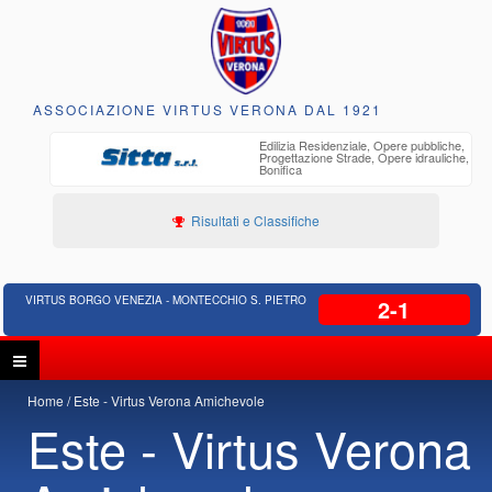
ASSOCIAZIONE VIRTUS VERONA DAL 1921
o
Edilizia Residenziale, Opere pubbliche,
30 anni di
Progettazione Strade, Opere idrauliche,
ente
Bonifica
Risultati e Classifiche
VIRTUS BORGO VENEZIA - MONTECCHIO S. PIETRO
2-1
Home
Este - Virtus Verona Amichevole
Este - Virtus Verona