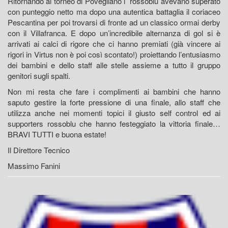
Ritornando al torneo di Povegliano i rossoblu avevano superato
con punteggio netto ma dopo una autentica battaglia il coriaceo
Pescantina per poi trovarsi di fronte ad un classico ormai derby
con il Villafranca. E dopo un’incredibile alternanza di gol si è
arrivati ai calci di rigore che ci hanno premiati (già vincere ai
rigori in Virtus non è poi così scontato!) proiettando l’entusiasmo
dei bambini e dello staff alle stelle assieme a tutto il gruppo
genitori sugli spalti.
Non mi resta che fare i complimenti ai bambini che hanno
saputo gestire la forte pressione di una finale, allo staff che
utilizza anche nei momenti topici il giusto self control ed ai
supporters rossoblu che hanno festeggiato la vittoria finale…
BRAVI TUTTI e buona estate!
Il Direttore Tecnico
Massimo Fanini