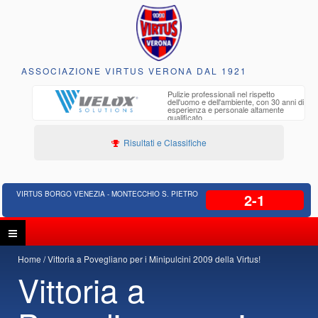
ASSOCIAZIONE VIRTUS VERONA DAL 1921
to e
Pulizie professionali nel rispetto
iclabili
dell'uomo e dell'ambiente, con 30 anni di
esperienza e personale altamente
qualificato
Risultati e Classifiche
VIRTUS BORGO VENEZIA - MONTECCHIO S. PIETRO
2-1
Home
Vittoria a Povegliano per i Minipulcini 2009 della Virtus!
Vittoria a