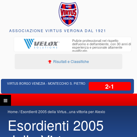
ASSOCIAZIONE VIRTUS VERONA DAL 1921
to e
Pulizie professionali nel rispetto
iclabili
dell'uomo e dell'ambiente, con 30 anni di
esperienza e personale altamente
qualificato
Risultati e Classifiche
VIRTUS BORGO VENEZIA - MONTECCHIO S. PIETRO
2-1
Home
Esordienti 2005 della Virtus...una vittoria per Alexio
Esordienti 2005