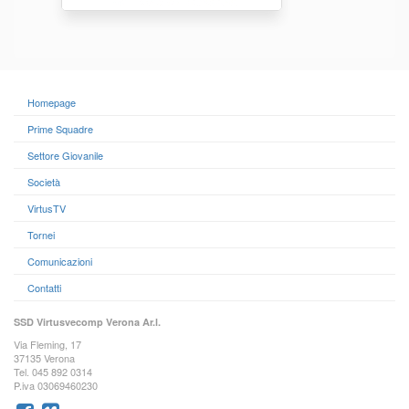
Homepage
Prime Squadre
Settore Giovanile
Società
VirtusTV
Tornei
Comunicazioni
Contatti
SSD Virtusvecomp Verona Ar.l.
Via Fleming, 17
37135 Verona
Tel. 045 892 0314
P.iva 03069460230