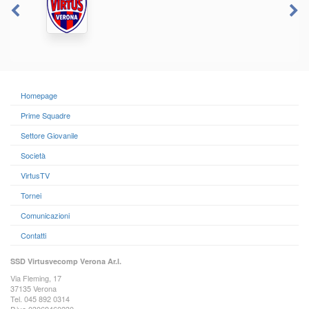
Homepage
Prime Squadre
Settore Giovanile
Società
VirtusTV
Tornei
Comunicazioni
Contatti
SSD Virtusvecomp Verona Ar.l.
Via Fleming, 17
37135 Verona
Tel. 045 892 0314
P.iva 03069460230