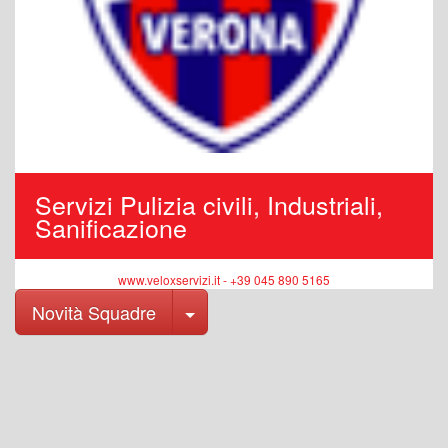
Servizi Pulizia civili, Industriali,
Sanificazione
www.veloxservizi.it - +39 045 890 5165
Toggle Dropdown
Novità Squadre