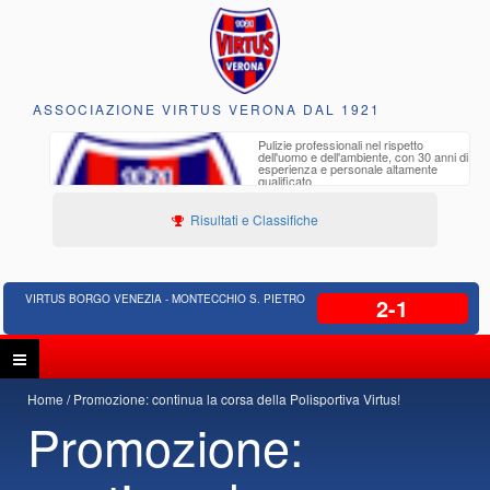
ASSOCIAZIONE VIRTUS VERONA DAL 1921
to e
Pulizie professionali nel rispetto
iclabili
dell'uomo e dell'ambiente, con 30 anni di
esperienza e personale altamente
qualificato
Risultati e Classifiche
VIRTUS BORGO VENEZIA - MONTECCHIO S. PIETRO
2-1
Home
Promozione: continua la corsa della Polisportiva Virtus!
Promozione: