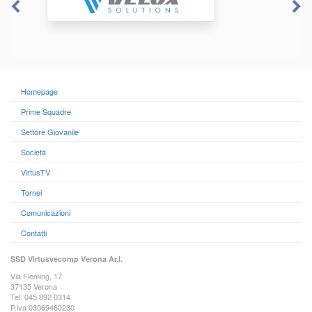
Homepage
Prime Squadre
Settore Giovanile
Società
VirtusTV
Tornei
Comunicazioni
Contatti
SSD Virtusvecomp Verona Ar.l.
Via Fleming, 17
37135 Verona
Tel. 045 892 0314
P.iva 03069460230