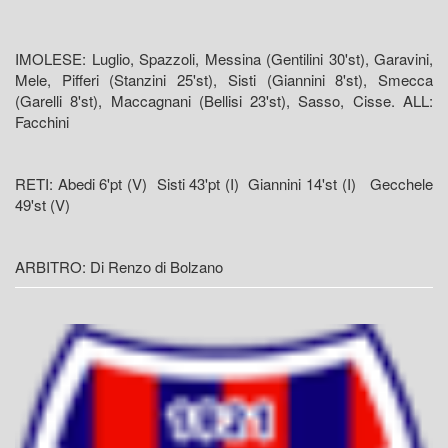
IMOLESE: Luglio, Spazzoli, Messina (Gentilini 30'st), Garavini,
Mele, Pifferi (Stanzini 25'st), Sisti (Giannini 8'st), Smecca
(Garelli 8'st), Maccagnani (Bellisi 23'st), Sasso, Cisse. ALL:
Facchini
RETI: Abedi 6'pt (V) Sisti 43'pt (I) Giannini 14'st (I) Gecchele
49'st (V)
ARBITRO: Di Renzo di Bolzano