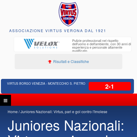
ASSOCIAZIONE VIRTUS VERONA DAL 1921
to e
Pulizie professionali nel rispetto
iclabili
dell'uomo e dell'ambiente, con 30 anni di
esperienza e personale altamente
qualificato
Risultati e Classifiche
VIRTUS BORGO VENEZIA - MONTECCHIO S. PIETRO
2-1
Home
Juniores Nazionali: Virtus, pari e gol contro l'Imolese
Juniores Nazionali: