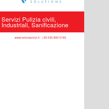
Servizi Pulizia civili,
Edilizi
Industriali, Sanificazione
pubbli
www.veloxservizi.it - +39 045 890 5165
ww