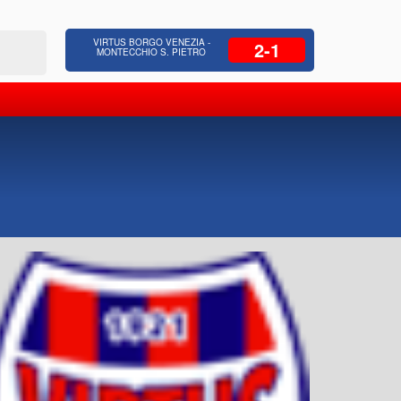
 Residenziale, Opere pubbliche,
Azienda Coop
VIRTUS BORGO VENEZIA -
2-1
zione Strade, Opere idrauliche, Bonifica
civili, facc
MONTECCHIO S. PIETRO