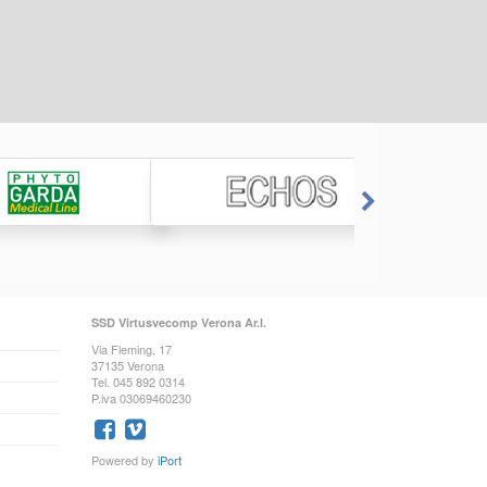
SSD Virtusvecomp Verona Ar.l.
Via Fleming, 17
37135 Verona
Tel. 045 892 0314
P.iva 03069460230
Powered by
iPort