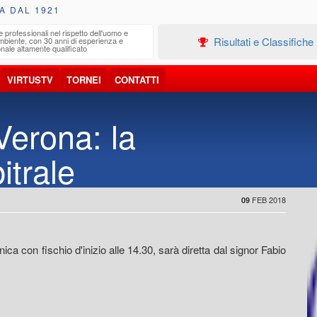
A DAL 1921
e professionali nel rispetto dell'uomo e
Edilizia
Risultati e Classifiche
ambiente, con 30 anni di esperienza e
Progetta
nale altamente qualificato
VIRTUSTV
TORNEI
CONTATTI
Verona: la
itrale
FEB 2018
09
con fischio d'inizio alle 14.30, sarà diretta dal signor Fabio