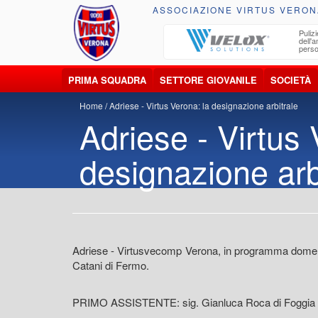
ASSOCIAZIONE VIRTUS VERON
ccolta, trasporto, smaltimento e recupero di
Pulizi
iuti e materiali riciclabili
dell'
perso
PRIMA SQUADRA
SETTORE GIOVANILE
SOCIETÀ
Home
Adriese - Virtus Verona: la designazione arbitrale
Adriese - Virtus 
designazione arb
Adriese - Virtusvecomp Verona, in programma domenica 
Catani di Fermo.
PRIMO ASSISTENTE: sig. Gianluca Roca di Foggia