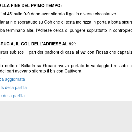
 ALLA FINE DEL PRIMO TEMPO:
rimi 45' sullo 0-0 dopo aver sfiorato il gol in diverse circostanze.
Manarin e soprattutto su Goh che di testa indirizza in porta a botta sicur
lba terminano alte, l'Adriese cerca di pungere soprattutto in contropi
UCIA, IL GOL DELL'ADRIESE AL 92':
irtus subisce il pari dei padroni di casa al 92' con Rosati che capital
n.
llo netto di Ballarin su Grbac) aveva portato in vantaggio i rossoblu 
el pari avevano sfiorato il bis con Cattivera.
ica aggiornata
ts della partita
e della partita