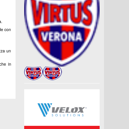
a.
ede con
izza un
che in