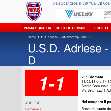
ASSOCIAZIONE VIRTUS VERON
ccolta, trasporto, smaltimento e recupero di
Pulizi
iuti e materiali riciclabili
dell'
perso
PRIMA SQUADRA
SETTORE GIOVANILE
SOCIETÀ
Home
U.S.D. Adriese - Virtusvecomp Serie D
U.S.D. Adriese -
D
1-1
23^ Giornata
11/02/18 ora 14.3
Stadio Comunale "B
Via Bettinazzi 1 Ad
Nel recupero il pa
ADRIESE
Breve riassunto del
Formazione