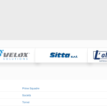
Raccolta, tras
smaltimento, r
rifiuti
https://www.eversrl.it - +39
Prime Squadre
Società
Tornei