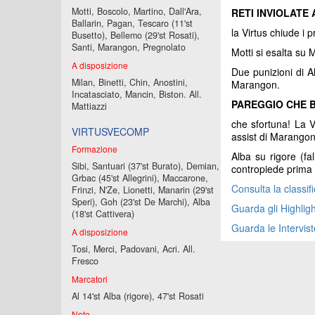
Motti, Boscolo, Martino, Dall'Ara,
RETI INVIOLATE
Ballarin, Pagan, Tescaro (11'st
la Virtus chiude i p
Busetto), Bellemo (29'st Rosati),
Santi, Marangon, Pregnolato
Motti si esalta su 
A disposizione
Due punizioni di A
Milan, Binetti, Chin, Anostini,
Marangon.
Incatasciato, Mancin, Biston. All.
PAREGGIO CHE BR
Mattiazzi
che sfortuna! La V
VIRTUSVECOMP
assist di Marango
Formazione
Alba su rigore (fa
Sibi, Santuari (37'st Burato), Demian,
contropiede prima d
Grbac (45'st Allegrini), Maccarone,
Consulta la classif
Frinzi, N'Ze, Lionetti, Manarin (29'st
Speri), Goh (23'st De Marchi), Alba
Guarda gli Highligh
(18'st Cattivera)
Guarda le Intervist
A disposizione
Tosi, Merci, Padovani, Acri. All.
Fresco
Marcatori
Al 14'st Alba (rigore), 47'st Rosati
Note