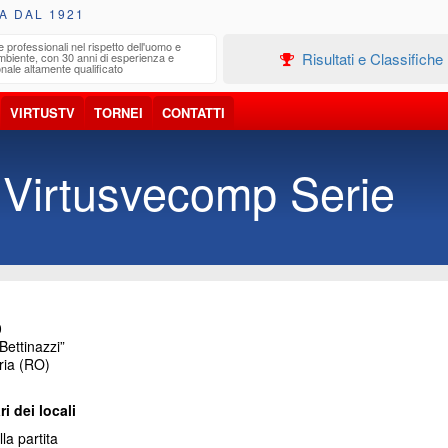
A DAL 1921
e professionali nel rispetto dell'uomo e
Edilizia
Risultati e Classifiche
ambiente, con 30 anni di esperienza e
Progetta
nale altamente qualificato
VIRTUSTV
TORNEI
CONTATTI
 Virtusvecomp Serie
0
ettinazzi”
ria (RO)
ri dei locali
la partita