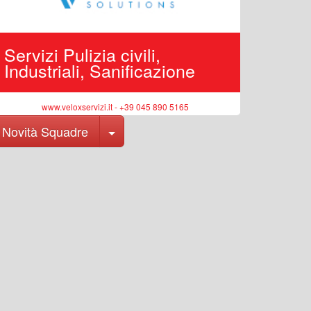
Servizi Pulizia civili,
Edilizi
Industriali, Sanificazione
pubbli
www.veloxservizi.it - +39 045 890 5165
ww
Toggle Dropdown
Novità Squadre