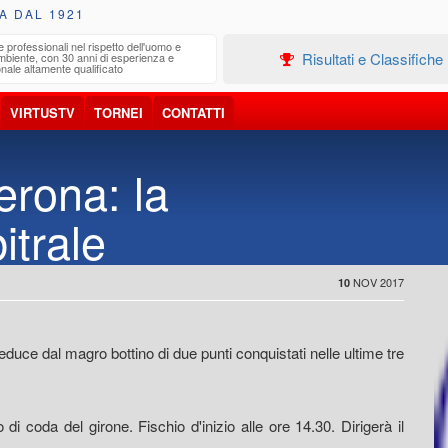
A DAL 1921
e professionali nel rispetto dell'uomo e
Edilizia
Risultati e Classifiche
ambiente, con 30 anni di esperienza e
Progetta
nale altamente qualificato
VIRTUSTV
TORNEI
CONTATTI
erona: la
itrale
NOV 2017
10
duce dal magro bottino di due punti conquistati nelle ultime tre
 coda del girone. Fischio d'inizio alle ore 14.30. Dirigerà il