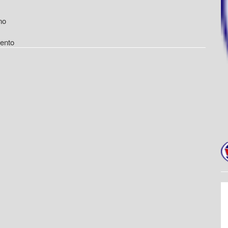
no
ento