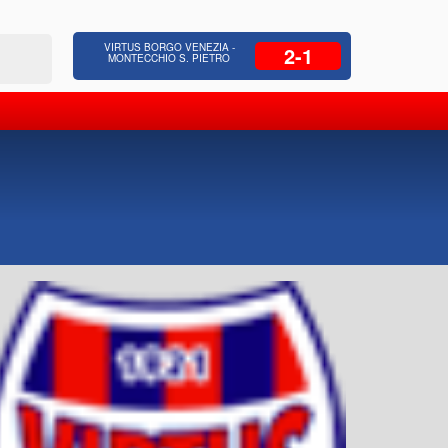
 Residenziale, Opere pubbliche,
Azienda Coop
VIRTUS BORGO VENEZIA -
2-1
zione Strade, Opere idrauliche, Bonifica
civili, facc
MONTECCHIO S. PIETRO