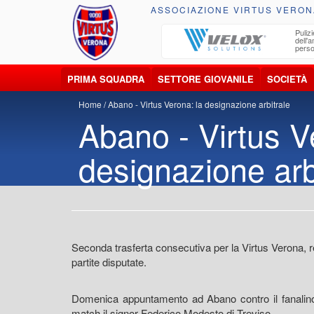
ASSOCIAZIONE VIRTUS VERON
ccolta, trasporto, smaltimento e recupero di
Pulizi
iuti e materiali riciclabili
dell'
perso
PRIMA SQUADRA
SETTORE GIOVANILE
SOCIETÀ
Home
Abano - Virtus Verona: la designazione arbitrale
Abano - Virtus V
designazione arb
Seconda trasferta consecutiva per la Virtus Verona, re
partite disputate.
Domenica appuntamento ad Abano contro il fanalino di
match il signor Federico Modesto di Treviso.