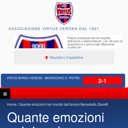
ASSOCIAZIONE VIRTUS VERONA DAL 1921
to e
Pulizie professionali nel rispetto
iclabili
dell'uomo e dell'ambiente, con 30 anni di
esperienza e personale altamente
qualificato
Risultati e Classifiche
VIRTUS BORGO VENEZIA - MONTECCHIO S. PIETRO
2-1
Home
Quante emozioni nel ricordo dell'amico Benedetto Zanetti
Quante emozioni