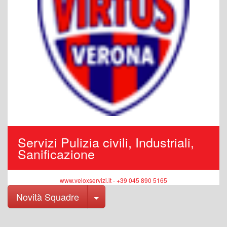
Servizi Pulizia civili, Industriali,
Sanificazione
www.veloxservizi.it - +39 045 890 5165
Toggle Dropdown
Novità Squadre