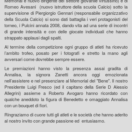
Memorial e nuovo dirigente del settore giovanile virtussino) e di
Romeo Avesani (nuovo istruttore della scuola Calcio) sotto la
supervisione di Piergiorgio Gennari (responsabile organizzativo
della Scuola Calcio) si sono dati battaglia i veri protagonisti del
torneo, i Pulcini annata 2008, dando vita ad una serie di incontri
di grande intensità e con delle giocate individuali che hanno
strappato applausi dagli spalti.
Al termine della competizione ogni gruppo di atleti ha ricevuto
l’ambito trofeo, posato per i fotografi e stretto la mano agli
avversari come dovrebbe sempre essere.
Le premiazioni hanno visto la presenza assai gradita di
Annalisa, la signora Zanetti ancora oggi emozionata
nell’assistere e nel presenziare al Memorial del "Bene". Il nostro
Presidente Luigi Fresco (ed il capitano della Serie D Alessio
Allegrini) assieme a Roberto Avogaro hanno ricordato con
qualche aneddoto la figura di Benedetto e omaggiato Annalisa
con un bouquet di fiori.
Ringraziamo di cuore tutti gli atleti e le società che hanno aderito
al nostro invito con grande passione ed entusiasmo.