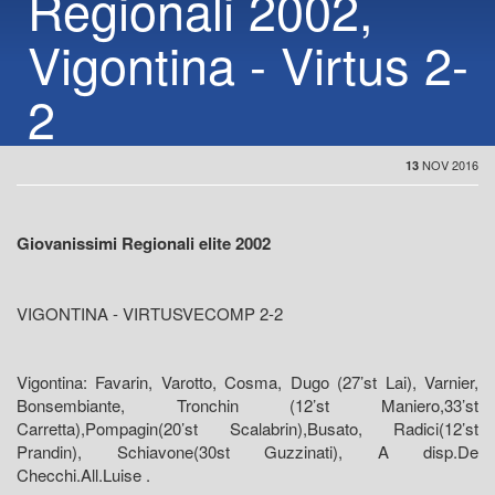
Regionali 2002,
Vigontina - Virtus 2-
2
NOV 2016
13
Giovanissimi Regionali elite 2002
VIGONTINA - VIRTUSVECOMP 2-2
Vigontina: Favarin, Varotto, Cosma, Dugo (27’st Lai), Varnier,
Bonsembiante, Tronchin (12’st Maniero,33’st
Carretta),Pompagin(20’st Scalabrin),Busato, Radici(12’st
Prandin), Schiavone(30st Guzzinati), A disp.De
Checchi.All.Luise .