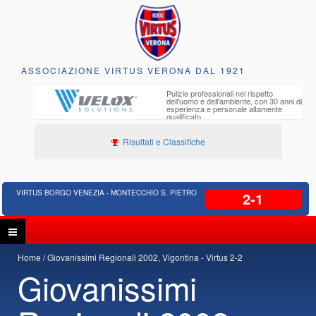
ASSOCIAZIONE VIRTUS VERONA DAL 1921
to e
Pulizie professionali nel rispetto
iclabili
dell'uomo e dell'ambiente, con 30 anni di
esperienza e personale altamente
qualificato
Risultati e Classifiche
VIRTUS BORGO VENEZIA - MONTECCHIO S. PIETRO
2-1
Home
Giovanissimi Regionali 2002, Vigontina - Virtus 2-2
Giovanissimi