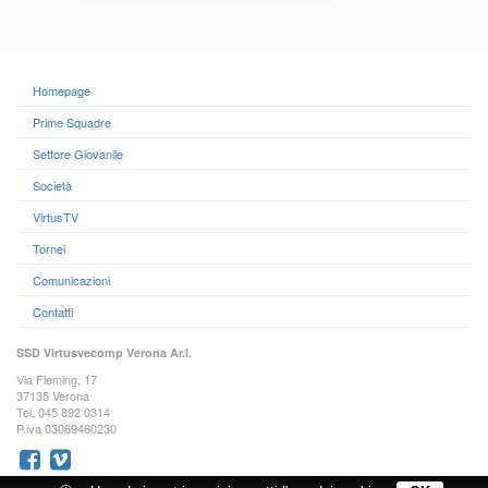
Homepage
Prime Squadre
Settore Giovanile
Società
VirtusTV
Tornei
Comunicazioni
Contatti
SSD Virtusvecomp Verona Ar.l.
Via Fleming, 17
37135 Verona
Tel. 045 892 0314
P.iva 03069460230