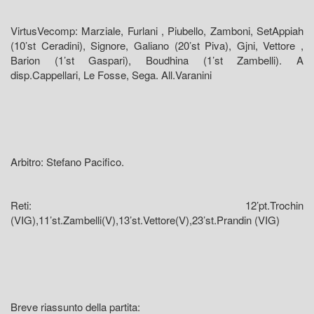
VirtusVecomp: Marziale, Furlani , Piubello, Zamboni, SetAppiah
(10’st Ceradini), Signore, Galiano (20’st Piva), Gjni, Vettore ,
Barion (1’st Gaspari), Boudhina (1’st Zambelli). A
disp.Cappellari, Le Fosse, Sega. All.Varanini
Arbitro: Stefano Pacifico.
Reti: 12’pt.Trochin
(VIG),11’st.Zambelli(V),13’st.Vettore(V),23’st.Prandin (VIG)
Breve riassunto della partita: