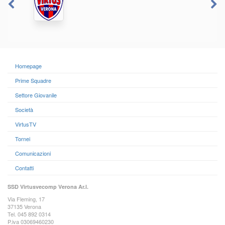
Homepage
Prime Squadre
Settore Giovanile
Società
VirtusTV
Tornei
Comunicazioni
Contatti
SSD Virtusvecomp Verona Ar.l.
Via Fleming, 17
37135 Verona
Tel. 045 892 0314
P.iva 03069460230