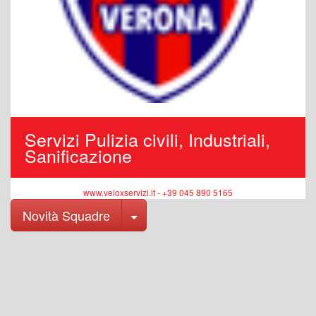
Servizi Pulizia civili, Industriali,
Sanificazione
www.veloxservizi.it - +39 045 890 5165
Toggle Dropdown
Novità Squadre