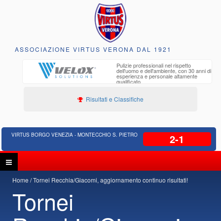
ASSOCIAZIONE VIRTUS VERONA DAL 1921
to e
Pulizie professionali nel rispetto
iclabili
dell'uomo e dell'ambiente, con 30 anni di
esperienza e personale altamente
qualificato
Risultati e Classifiche
VIRTUS BORGO VENEZIA - MONTECCHIO S. PIETRO
2-1
Home
Tornei Recchia/Giacomi, aggiornamento continuo risultati!
Tornei