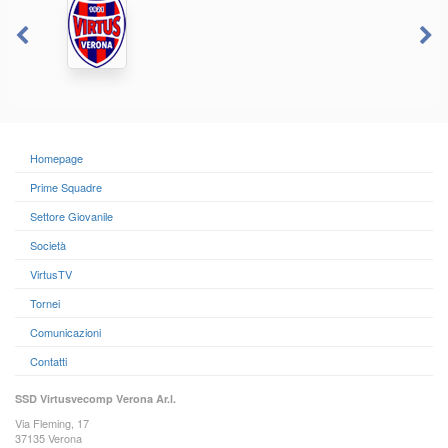
Homepage
Prime Squadre
Settore Giovanile
Società
VirtusTV
Tornei
Comunicazioni
Contatti
SSD Virtusvecomp Verona Ar.l.
Via Fleming, 17
37135 Verona