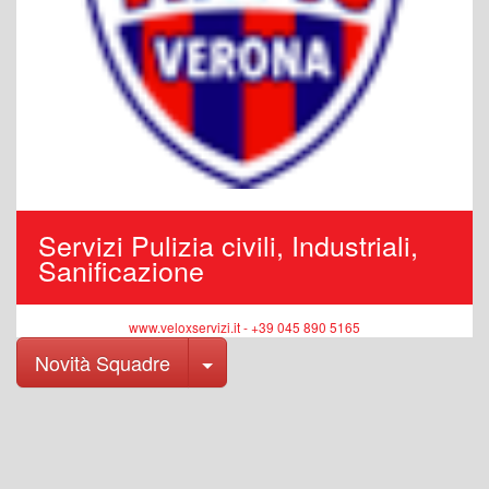
Servizi Pulizia civili, Industriali,
Sanificazione
www.veloxservizi.it - +39 045 890 5165
Toggle Dropdown
Novità Squadre