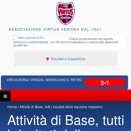
ASSOCIAZIONE VIRTUS VERONA DAL 1921
to e
Pulizie professionali nel rispetto
iclabili
dell'uomo e dell'ambiente, con 30 anni di esperienza e personale altamente
qualificato
Risultati e Classifiche
VIRTUS BORGO VENEZIA - MONTECCHIO S. PIETRO
2-1
Home
Attività di Base, tutti i risultati delle squadre rossoblu!
Attività di Base, tutti