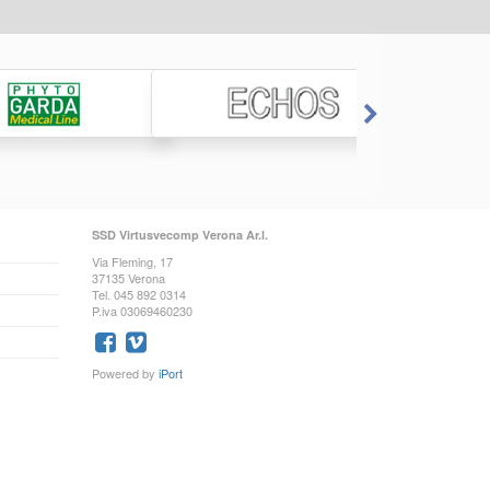
SSD Virtusvecomp Verona Ar.l.
Via Fleming, 17
37135 Verona
Tel. 045 892 0314
P.iva 03069460230
Powered by
iPort