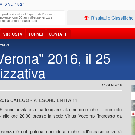
A DAL 1921
e professionali nel rispetto dell'uomo e
Edilizia
Risultati e Classifiche
ambiente, con 30 anni di esperienza e
Progetta
nale altamente qualificato
VIRTUSTV
TORNEI
CONTATTI
zzativa
Verona" 2016, il 25
izzativa
GEN 2016
14
” 2016 CATEGORIA ESORDIENTI A 11
6 sono invitate a partecipare alla riunione che il comitato
16 alle ore 20.30 presso la sede Virtus Vecomp (ingresso da
resenza è obbligatoria considerato che nell'occasione verrà