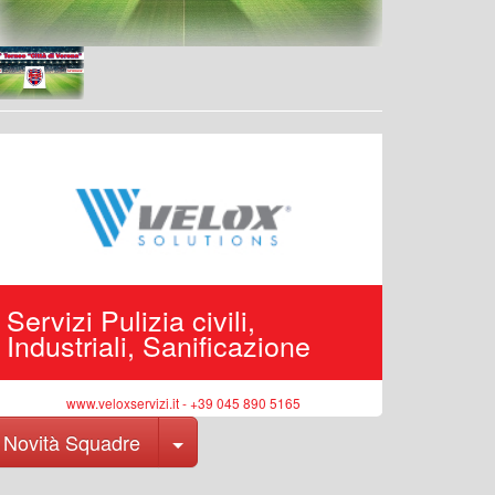
Servizi Pulizia civili,
Edilizi
Industriali, Sanificazione
pubbli
www.veloxservizi.it - +39 045 890 5165
ww
Toggle Dropdown
Novità Squadre