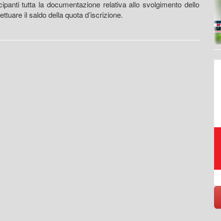
ipanti tutta la documentazione relativa allo svolgimento dello
ettuare il saldo della quota d’iscrizione.
Raccolta, trasporto,
smaltimento, riciclo rifiuti
https://www.eversrl.it - +39 045 513362