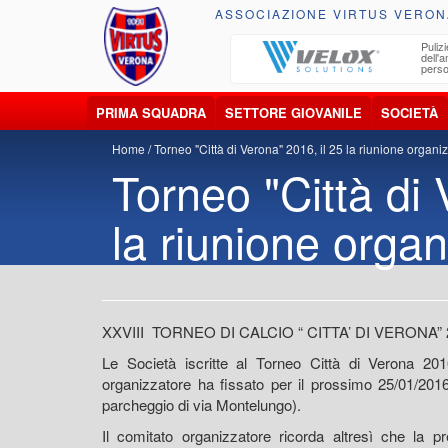
ASSOCIAZIONE VIRTUS VERON
ccolta, trasporto, smaltimento e recupero di
Pulizi
iuti e materiali riciclabili
dell'
perso
PRIMA SQUADRA
SETTORE GIOVANILE
SOCIETÀ
Home
Torneo "Città di Verona" 2016, il 25 la riunione organi
Torneo "Città di 
la riunione organ
XXVIII TORNEO DI CALCIO “ CITTA’ DI VERONA
Le Società iscritte al Torneo Città di Verona 201
organizzatore ha fissato per il prossimo 25/01/20
parcheggio di via Montelungo).
Il comitato organizzatore ricorda altresì che la p