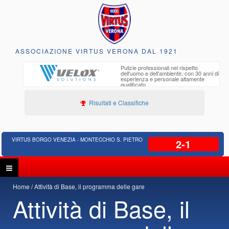
ASSOCIAZIONE VIRTUS VERONA DAL 1921
to e
Pulizie professionali nel rispetto
iclabili
dell'uomo e dell'ambiente, con 30 anni di
esperienza e personale altamente
qualificato
Risultati e Classifiche
VIRTUS BORGO VENEZIA - MONTECCHIO S. PIETRO
2-1
Home
Attività di Base, il programma delle gare
Attività di Base, il