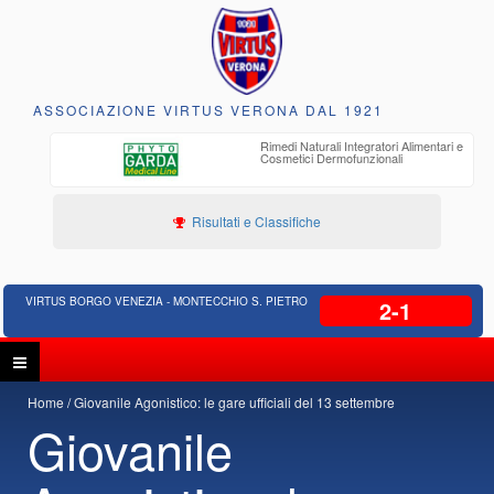
ASSOCIAZIONE VIRTUS VERONA DAL 1921
 pulizie
Rimedi Naturali Integratori Alimentari e
N.c.c.,
Cosmetici Dermofunzionali
Risultati e Classifiche
VIRTUS BORGO VENEZIA - MONTECCHIO S. PIETRO
2-1
Home
Giovanile Agonistico: le gare ufficiali del 13 settembre
Giovanile