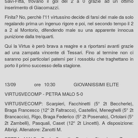
Savi-Fittà, trovano il gol del 2 a 0 grazie ad un ottimo
inserimento di Giacomazzi.
Finita? No, perchè l'11 virtussino decide di farsi del male da solo
regalando prima un ingenuo rigore e poi, nel secondo tempo il 2
a 2 al Montorio, difendendo male su una apparente innocua
punizione dalla tre/quarti.
Qui la Virtus è però brava a reagire e a riportarsi avanti grazie
ad una zampata vincente di Tessari. Fino al termine non ci
saranno poi particolari patemi per i rossoblu che traghettano in
porto il primo successo della stagione.
13/09
ore
10:30
GIOVANISSIMI ELITE
VIRTUSVECOMP - PETRA MALO 5-0
VIRTUSVECOMP: Scarpieri, Facchinetti (5° 2t Beccherle),
Braga Francesco (12° 2t Faltracco), Castellini, Meneghelli (5° 2t
Brancaccio), Rigo, Braga Federico (5° 2t Posenato), Ortolani (5°
2t Zambelli), Pasquali, Caset (12° 2t Lincetti). A disposizione:
Albrigi. Allenatore: Zanotti M.