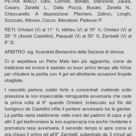
PETRA MALO: Dani, Cornolò, Bonato, Stanzione, Zausa,
Cosaro, Zanella L., Dalla Pozza, Busato, Zanella N.,
Chioccarello. A disposizione: Plechero, Zaltron, Longhi,
Scorzato, Alfonso, Cocco. Allenatore: Padovan P.
RETI: Ortolani (V) al 11° 1t, Iddrisu (V) al 19° 1t, Ortolani (V) al
29° 1t (Assist Castellini), Pasquali (V) al 30° 1t, Zambelli (V) al
8° 2t.
ARBITRO: sig. Scandola Beniamino della Sezione di Verona.
Ci si aspettava un Petra Malo ben più agguerrito, come da
tradizione ed invece è bastato un buon primo tempo alla Virtus
per chiudere la partita con 4 gol ed altrettante occasioni limpide
sbagliate.
I rossoblù partono subito forte e concentrati mettendo sotto
pressione la non impeccabile retroguardia avversaria che cede
la prima volta al 9° quando Ortolani, imbeccato sul filo del
fuorigioco da Castellini infila il portiere avversario tra le gambe.
La partita resta stabilmente nelle mani dei padroni di casa e gli
altri 3 gol testimoniano la loro supremazia ma anche l’evidente e
prematura resa avversaria. Il secondo tempo si apre come si
era chiuso il primo ed all’8° Zambelli, subentrato da 3 minuti ad