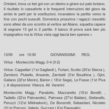
Ortolani, trova un bel gol con un destro a girare sul palo lontano.
Il risultato in cassaforte e le frequenti interruzioni del gioco da
ambo le parti per le sostituzioni, incanalano la partita verso la
fine con pochi sussulti. Domenica prossima i ragazzi rossoblù
sono attesi da uno scontro al vertice ad Abano, squadra capace
di segnare 13 gol in 2 partite. Il banco di prova sarà ben più
impegnativo ma la Virtus vista oggi lascia ben sperare.=
13/09
ore
10:30
GIOVANISSIMI
REG.
Virtus - Montecchio Magg. 0-4 (0-2)
Virtus: Cappellari (1’st Gagliardi ), Furlani, Scotto (20’st Sterza ),
Zamboni, Piubello, Anoardo, Zambelli (3’st Boudhina ), Gjini,
Galiano (22’st Menin), Barion ( 18’st Sega), Le Fosse (1’st Piva
). A disposizione: Vitanza. All. Varanini
Montecchio Magg.: Panalotto, Mazzaretto (15’st Borelli) ,
Tadiello (32’st Palmarotto), Palmese (27’st Baldan), Stefanello,
Peruzzi (12’st Mildradovic), De Bonorotti, Sebastiani, Nicolato
(31’st Prezon), Valerio, Guzzani ( 6’st Pasqualin).