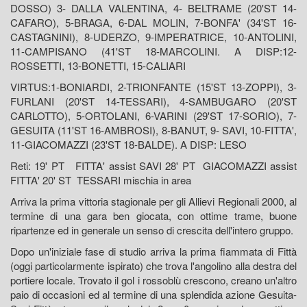
DOSSO) 3- DALLA VALENTINA, 4- BELTRAME (20'ST 14-
CAFARO), 5-BRAGA, 6-DAL MOLIN, 7-BONFA' (34'ST 16-
CASTAGNINI), 8-UDERZO, 9-IMPERATRICE, 10-ANTOLINI,
11-CAMPISANO (41'ST 18-MARCOLINI. A DISP:12-
ROSSETTI, 13-BONETTI, 15-CALIARI
VIRTUS:1-BONIARDI, 2-TRIONFANTE (15'ST 13-ZOPPI), 3-
FURLANI (20'ST 14-TESSARI), 4-SAMBUGARO (20'ST
CARLOTTO), 5-ORTOLANI, 6-VARINI (29'ST 17-SORIO), 7-
GESUITA (11'ST 16-AMBROSI), 8-BANUT, 9- SAVI, 10-FITTA',
11-GIACOMAZZI (23'ST 18-BALDE). A DISP: LESO
Reti: 19' PT FITTA' assist SAVI 28' PT GIACOMAZZI assist
FITTA' 20' ST TESSARI mischia in area
Arriva la prima vittoria stagionale per gli Allievi Regionali 2000, al
termine di una gara ben giocata, con ottime trame, buone
ripartenze ed in generale un senso di crescita dell'intero gruppo.
Dopo un'iniziale fase di studio arriva la prima fiammata di Fittà
(oggi particolarmente ispirato) che trova l'angolino alla destra del
portiere locale. Trovato il gol i rossoblù crescono, creano un'altro
paio di occasioni ed al termine di una splendida azione Gesuita-