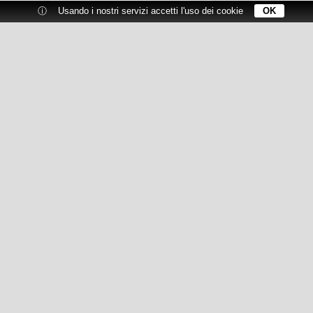
ⓘ
Usando i nostri servizi accetti l'uso dei cookie
OK
Homepage
Prime Squadre
Settore Giovanile
Società
VirtusTV
Tornei
Comunicazioni
Contatti
SSD Virtusvecomp Verona Ar.l.
Via Fleming, 17
37135 Verona
Tel. 045 892 0314
P.iva 03069460230