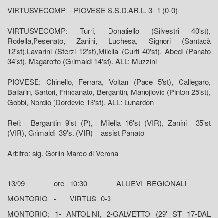
VIRTUSVECOMP - PIOVESE S.S.D.AR.L. 3- 1 (0-0)
VIRTUSVECOMP: Turri, Donatiello (Silvestri 40'st),
Rodella,Pesenato, Zanini, Luchesa, Signori (Santacà
12'st),Lavarini (Sterzi 12'st),Milella (Curti 40'st), Abedi (Panato
34'st), Magarotto (Grimaldi 14'st). ALL: Muzzini
PIOVESE: Chinello, Ferrara, Voltan (Pace 5'st), Callegaro,
Ballarin, Sartori, Frincanato, Bergantin, Manojlovic (Pinton 25'st),
Gobbi, Nordio (Dordevic 13'st). ALL: Lunardon
Reti: Bergantin 9'st (P), Milella 16'st (VIR), Zanini 35'st
(VIR), Grimaldi 39'st (VIR) assist Panato
Arbitro: sig. Gorlin Marco di Verona
13/09
ore
10:30
ALLIEVI REGIONALI
MONTORIO
-
VIRTUS
0-3
MONTORIO: 1- ANTOLINI, 2-GALVETTO (29' ST 17-DAL