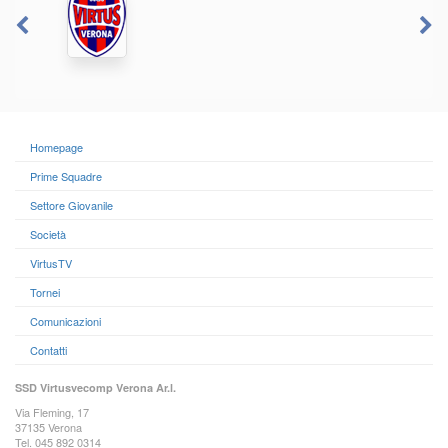
Homepage
Prime Squadre
Settore Giovanile
Società
VirtusTV
Tornei
Comunicazioni
Contatti
SSD Virtusvecomp Verona Ar.l.
Via Fleming, 17
37135 Verona
Tel. 045 892 0314