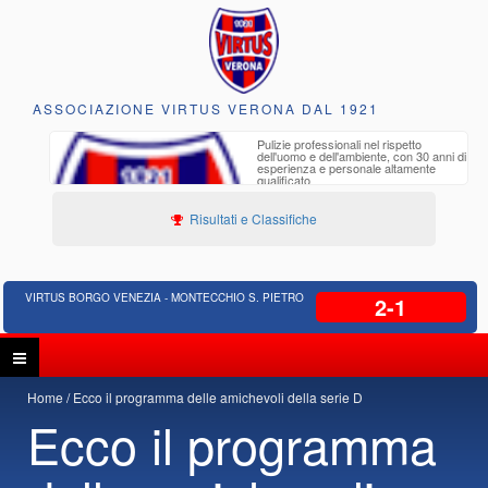
ASSOCIAZIONE VIRTUS VERONA DAL 1921
to e
Pulizie professionali nel rispetto
iclabili
dell'uomo e dell'ambiente, con 30 anni di
esperienza e personale altamente
qualificato
Risultati e Classifiche
VIRTUS BORGO VENEZIA - MONTECCHIO S. PIETRO
2-1
Home
Ecco il programma delle amichevoli della serie D
Ecco il programma