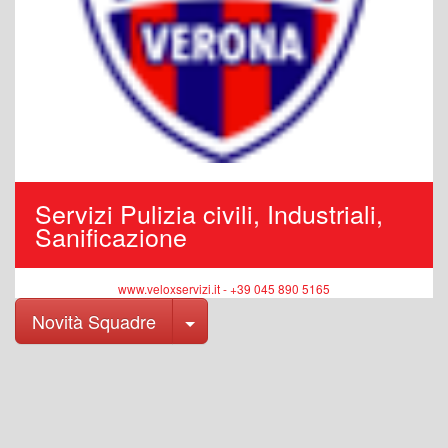
Servizi Pulizia civili, Industriali,
Sanificazione
www.veloxservizi.it - +39 045 890 5165
Toggle Dropdown
Novità Squadre