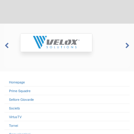
Homepage
Prime Squadre
Settore Giovanile
Società
VirtusTV
Tornei