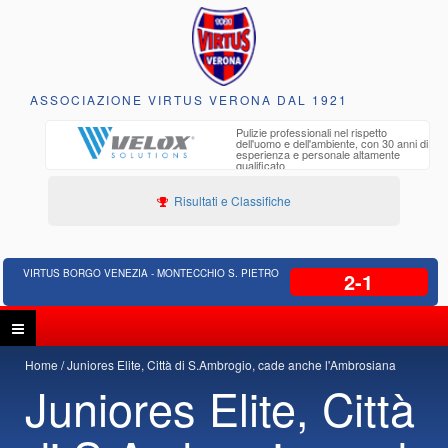
ASSOCIAZIONE VIRTUS VERONA DAL 1921
to e
Pulizie professionali nel rispetto
iclabili
dell'uomo e dell'ambiente, con 30 anni di
esperienza e personale altamente
qualificato
Risultati e Classifiche
VIRTUS BORGO VENEZIA - MONTECCHIO S. PIETRO
2-1
Home
Juniores Elite, Città di S.Ambrogio, cade anche l'Ambrosiana
Juniores Elite, Città