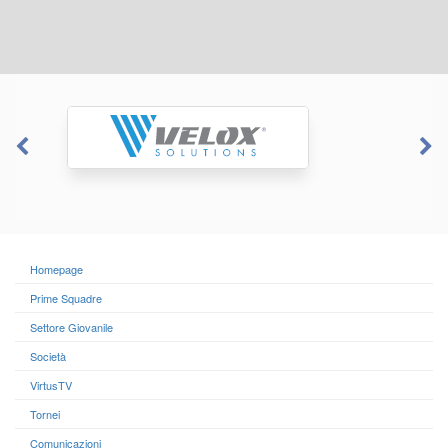
Homepage
Prime Squadre
Settore Giovanile
Società
VirtusTV
Tornei
Comunicazioni