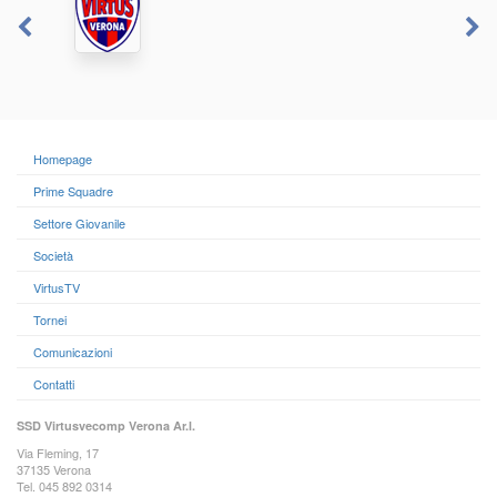
Homepage
Prime Squadre
Settore Giovanile
Società
VirtusTV
Tornei
Comunicazioni
Contatti
SSD Virtusvecomp Verona Ar.l.
Via Fleming, 17
37135 Verona
Tel. 045 892 0314