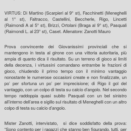
VIRTUS: Di Martino (Scarpieri al 9° st), Facchinetti (Meneghelli
al 1° st), Faltracco, Castellini, Beccherle, Rigo, Lincetti
(Raimondi A al 5° st), Brizzi, Ortolani (Braga al 9° st), Pasquali
(Raimondi L. al 23° st), Caset. Allenatore: Zanotti Mauro
Prova convincente dei Giovanissimi provinciali che si
mantengono in testa al girone con una vittoria autoritaria, più
ampia di quanto dica il risultato. Su un terreno di gioco ai limiti
della decenza, i virtussini comandano entrambe le frazioni di
gioco, chiudendo il primo tempo con il minimo vantaggio
nonostante le numerose occasioni create e non finalizzate, un
po’ per sfortuna un po’ per imprecisione; di Rigo il gol del
vantaggio, con un colpo di testa su calcio d’angolo. Nel secondo
tempo raddoppia quasi subito Pasquali con un bel sinistro
all’interno dell’area e sigillo sul risultato di Meneghelli con un altro
colpo di testa su calcio d’angolo.
Mister Zanotti, intervistato, si dice soddisfatto della prova:
“Sono contento per i ragazzi che stanno ben figurando, tutti, per